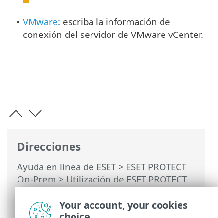
VMware
: escriba la información de
•
conexión del servidor de VMware vCenter.
Direcciones
Ayuda en línea de ESET
>
ESET PROTECT
On-Prem
>
Utilización de ESET PROTECT
On-Prem
>
ESET PROTECT On-Prem Menú
principal
>
Tareas
>
Tareas del servidor
>
Your account, your cookies
Sincronización de grupos estáticos
choice