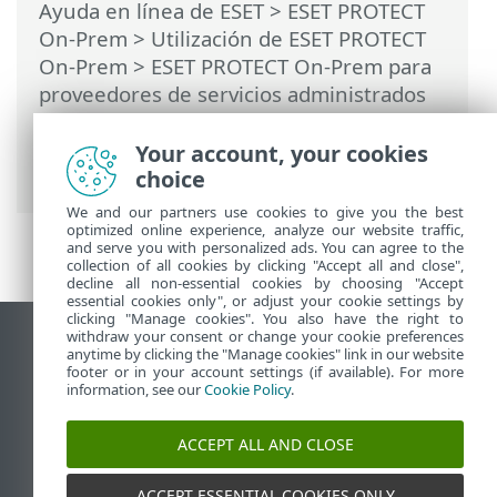
Ayuda en línea de ESET
>
ESET PROTECT
On-Prem
>
Utilización de ESET PROTECT
On-Prem
>
ESET PROTECT On-Prem para
proveedores de servicios administrados
(MSP)
>
Proceso de implementación para
MSP
> Implementación remota del
Your account, your cookies
agente
choice
We and our partners use cookies to give you the best
optimized online experience, analyze our website traffic,
and serve you with personalized ads. You can agree to the
collection of all cookies by clicking "Accept all and close",
decline all non-essential cookies by choosing "Accept
essential cookies only", or adjust your cookie settings by
clicking "Manage cookies". You also have the right to
withdraw your consent or change your cookie preferences
Ver sitio para ordenador
anytime by clicking the "Manage cookies" link in our website
footer or in your account settings (if available). For more
End of Life
information, see our
Cookie Policy
.
Base de conocimiento de ESET
Foro de ESET
ACCEPT ALL AND CLOSE
ESET Status Portal
Soporte técnico regional
ACCEPT ESSENTIAL COOKIES ONLY