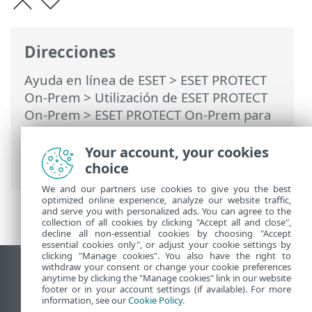
Direcciones
Ayuda en línea de ESET
>
ESET PROTECT
On-Prem
>
Utilización de ESET PROTECT
On-Prem
>
ESET PROTECT On-Prem para
proveedores de servicios administrados
(MSP)
>
Proceso de implementación para
Your account, your cookies
MSP
> Implementación local del agente
choice
We and our partners use cookies to give you the best
optimized online experience, analyze our website traffic,
and serve you with personalized ads. You can agree to the
collection of all cookies by clicking "Accept all and close",
decline all non-essential cookies by choosing "Accept
essential cookies only", or adjust your cookie settings by
clicking "Manage cookies". You also have the right to
withdraw your consent or change your cookie preferences
Ver sitio para ordenador
anytime by clicking the "Manage cookies" link in our website
footer or in your account settings (if available). For more
End of Life
information, see our
Cookie Policy
.
Base de conocimiento de ESET