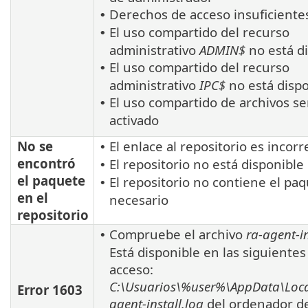
Derechos de acceso insuficiente
•
El uso compartido del recurso
•
administrativo
ADMIN$
no está d
El uso compartido del recurso
•
administrativo
IPC$
no está dispo
El uso compartido de archivos sen
•
activado
No se
El enlace al repositorio es incorr
•
encontró
El repositorio no está disponible
•
el paquete
El repositorio no contiene el pa
•
en el
necesario
repositorio
Compruebe el archivo
ra-agent-in
•
Está disponible en las siguientes
acceso:
C:\Usuarios\%user%\AppData\Loca
Error 1603
agent-install.log
del ordenador de