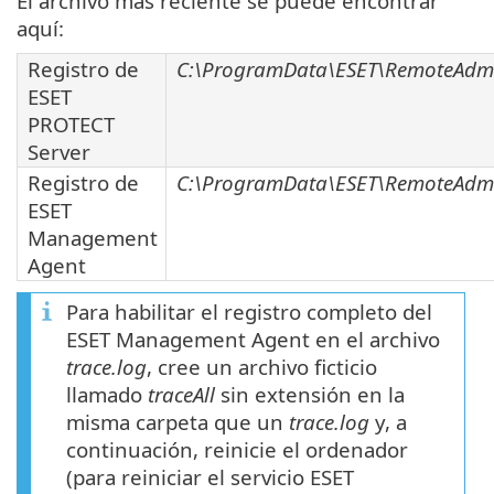
El archivo más reciente se puede encontrar
aquí:
Registro de
C:\ProgramData\ESET\RemoteAdmini
ESET
PROTECT
Server
Registro de
C:\ProgramData\ESET\RemoteAdmin
ESET
Management
Agent
Para habilitar el registro completo del
ESET Management Agent en el archivo
trace.log
, cree un archivo ficticio
llamado
traceAll
sin extensión en la
misma carpeta que un
trace.log
y, a
continuación, reinicie el ordenador
(para reiniciar el servicio ESET