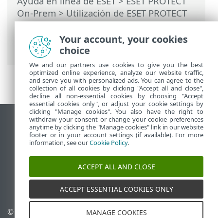
Ayuda en línea de ESET
>
ESET PROTECT
On-Prem
>
Utilización de ESET PROTECT
On-Prem
>
ESET PROTECT On-Prem Menú
principal
>
Más
> Plantillas de grupos
Your account, your cookies
dinámicos
choice
We and our partners use cookies to give you the best
optimized online experience, analyze our website traffic,
and serve you with personalized ads. You can agree to the
collection of all cookies by clicking "Accept all and close",
decline all non-essential cookies by choosing "Accept
essential cookies only", or adjust your cookie settings by
clicking "Manage cookies". You also have the right to
withdraw your consent or change your cookie preferences
Ver sitio para ordenador
anytime by clicking the "Manage cookies" link in our website
footer or in your account settings (if available). For more
End of Life
information, see our
Cookie Policy
.
Base de conocimiento de ESET
Foro de ESET
ACCEPT ALL AND CLOSE
ESET Status Portal
Soporte técnico regional
ACCEPT ESSENTIAL COOKIES ONLY
© 1992 - 2026 ESET, spol. s
Administrar cookies
MANAGE COOKIES