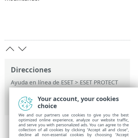
Direcciones
Ayuda en línea de ESET
>
ESET PROTECT
On-Prem
>
Utilización de ESET PROTECT
On-Prem
>
ESET PROTECT On-Prem Menú
Your account, your cookies
principal
>
Notificaciones
> Distribución
choice
We and our partners use cookies to give you the best
optimized online experience, analyze our website traffic,
and serve you with personalized ads. You can agree to the
collection of all cookies by clicking "Accept all and close",
decline all non-essential cookies by choosing "Accept