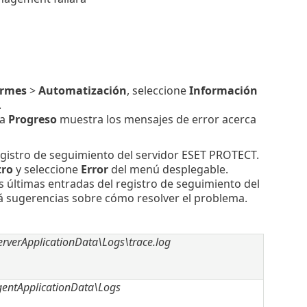
ormes
>
Automatización
, seleccione
Información
.
na
Progreso
muestra los mensajes de error acerca
 registro de seguimiento del servidor ESET PROTECT.
tro
y seleccione
Error
del menú desplegable.
as últimas entradas del registro de seguimiento del
irá sugerencias sobre cómo resolver el problema.
rverApplicationData\Logs\trace.log
entApplicationData\Logs