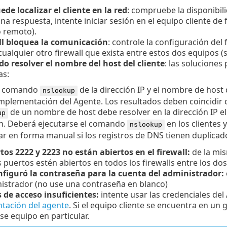
de localizar el cliente en la red
: compruebe la disponibili
na respuesta, intente iniciar sesión en el equipo cliente 
o remoto).
all bloquea la comunicación
: controle la configuración del f
ualquier otro firewall que exista entre estos dos equipos (
o resolver el nombre del host del cliente
: las soluciones
as:
l comando
de la dirección IP y el nombre de host 
nslookup
implementación del Agente. Los resultados deben coincidir 
de un nombre de host debe resolver en la dirección IP 
up
n. Deberá ejecutarse el comando
en los clientes y
nslookup
r en forma manual si los registros de DNS tienen duplicad
os 2222 y 2223 no están abiertos en el firewall:
de la mi
 puertos estén abiertos en todos los firewalls entre los dos 
nfiguró la contraseña para la cuenta del administrador:
istrador (no use una contraseña en blanco)
 de acceso insuficientes:
intente usar las credenciales de
tación del agente
. Si el equipo cliente se encuentra en un
ese equipo en particular.