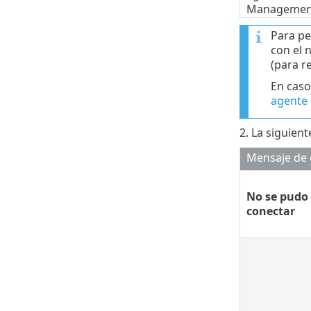
Managemen
Para pe
con el
(para r
En caso
agente
2. La siguien
Mensaje de 
No se pudo
conectar