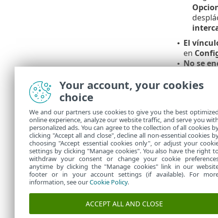
Opcion
desplác
inter
El víncul
•
en
Confi
No se enc
•
conexión 
Your account, your cookies
choice
Linux y 
We and our partners use cookies to give you the best optimize
Si la impleme
online experience, analyze our website traffic, and serve you wit
equipo client
personalized ads. You can agree to the collection of all cookies b
Agente nuev
clicking "Accept all and close", decline all non-essential cookies b
choosing "Accept essential cookies only", or adjust your cooki
settings by clicking "Manage cookies". You also have the right t
withdraw your consent or change your cookie preference
anytime by clicking the "Manage cookies" link in our websit
footer or in your account settings (if available). For mor
information, see our
Cookie Policy
.
ACCEPT ALL AND CLOSE