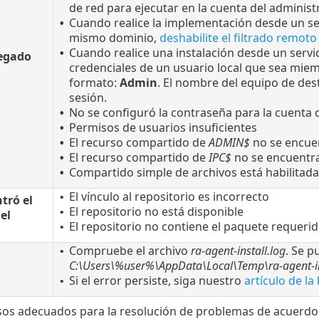
de red para ejecutar en la cuenta del adminis
Cuando realice la implementación desde un ser
•
mismo dominio,
deshabilite el filtrado remot
Cuando realice una instalación desde un servid
•
egado
credenciales de un usuario local que sea miem
formato:
Admin
. El nombre del equipo de des
sesión.
No se configuró la contraseña para la cuenta 
•
Permisos de usuarios insuficientes
•
El recurso compartido de
ADMIN$
no se encuen
•
El recurso compartido de
IPC$
no se encuentra
•
Compartido simple de archivos está habilitada
•
El vínculo al repositorio es incorrecto
•
tró el
El repositorio no está disponible
•
el
El repositorio no contiene el paquete requeri
•
Compruebe el archivo
ra-agent-install.log
. Se p
•
C:\Users\%user%\AppData\Local\Temp\ra-agent-in
Si el error persiste, siga nuestro
artículo de l
•
asos adecuados para la resolución de problemas de acuerdo 