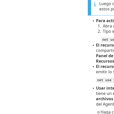
Luego d
estos pu
Para act
•
1.
Abra 
2.
Tipo 
net u
El recur
•
compart
Panel de
Recursos
El recur
•
emitir lo
net use 
Usar int
•
tiene un 
archivos
del Agent
Haga c
o