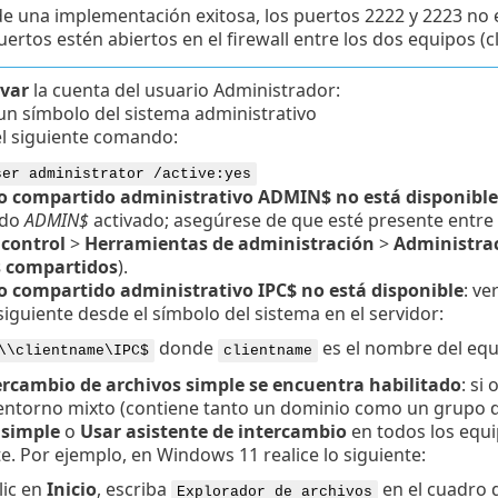
e una implementación exitosa, los puertos 2222 y 2223 no e
ertos estén abiertos en el firewall entre los dos equipos (cl
ivar
la cuenta del usuario Administrador:
un símbolo del sistema administrativo
el siguiente comando:
ser administrator /active:yes
so compartido administrativo ADMIN$ no está disponible
ido
ADMIN$
activado; asegúrese de que esté presente entre 
 control
>
Herramientas de administración
>
Administrac
 compartidos
).
so compartido administrativo IPC$ no está disponible
: ve
 siguiente desde el símbolo del sistema en el servidor:
donde
es el nombre del equ
\\clientname\IPC$
clientname
ercambio de archivos simple se encuentra habilitado
: si
entorno mixto (contiene tanto un dominio como un grupo de
 simple
o
Usar asistente de intercambio
en todos los equ
e. Por ejemplo, en Windows 11 realice lo siguiente:
lic en
Inicio
, escriba
en el cuadro 
Explorador de archivos