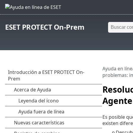
ESET PROTECT On-Prem
Ayuda en líne
problemas: i
Resolu
Agente
Es posible qu
existen difer
Descubr
o