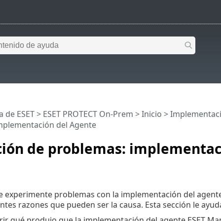
a de ESET
>
ESET PROTECT On-Prem
>
Inicio
>
Implementac
mplementación del Agente
ción de problemas: implementac
e experimente problemas con la implementación del agente
entes razones que pueden ser la causa. Esta sección le ayud
ir qué produjo que la implementación del agente ESET Ma