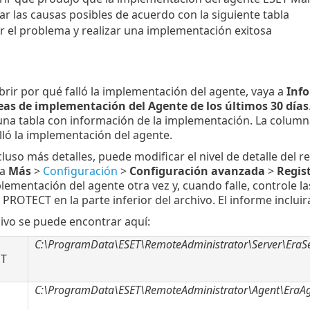
ar las causas posibles de acuerdo con la siguiente tabla
r el problema y realizar una implementación exitosa
brir por qué falló la implementación del agente, vaya a
Inf
reas de implementación del Agente de los últimos 30 días
una tabla con información de la implementación. La colum
lló la implementación del agente.
ncluso más detalles, puede modificar el nivel de detalle del
ia
Más
>
Configuración
>
Configuración avanzada
>
Regis
plementación del agente otra vez y, cuando falle, controle l
 PROTECT en la parte inferior del archivo. El informe inclu
hivo se puede encontrar aquí:
C:\ProgramData\ESET\RemoteAdministrator\Server\EraSe
ET
C:\ProgramData\ESET\RemoteAdministrator\Agent\EraAg