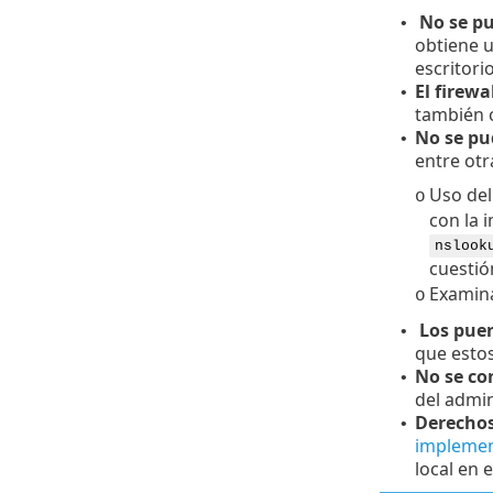
No se pue
•
obtiene u
escritori
El firew
•
también c
No se pud
•
entre otr
Uso de
o
con la 
nslook
cuestió
Examina
o
Los puert
•
que estos
No se co
•
del admin
Derechos
•
implemen
local en 