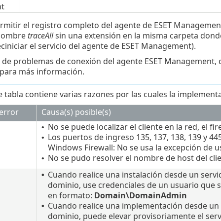
t
rmitir el registro completo del agente de ESET Management
 nombre
traceAll
sin una extensión en la misma carpeta don
eciniciar el servicio del agente de ESET Management).
 de problemas de conexión del agente ESET Management, 
para más información.
te tabla contiene varias razones por las cuales la implement
error
Causa(s) posible(s)
No se puede localizar el cliente en la red, el f
•
Los puertos de ingreso 135, 137, 138, 139 y 445 
•
Windows Firewall: No se usa la excepción de 
No se pudo resolver el nombre de host del cli
•
Cuando realice una instalación desde un servid
•
dominio, use credenciales de un usuario que
en formato:
Domain\DomainAdmin
Cuando realice una implementación desde un se
•
dominio, puede elevar provisoriamente el serv