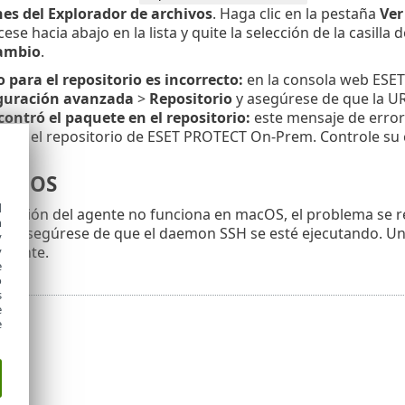
es del Explorador de archivos
. Haga clic en la pestaña
Ver
ese hacia abajo en la lista y quite la selección de la casilla 
cambio
.
o para el repositorio es incorrecto:
en la consola web ESE
guración avanzada
>
Repositorio
y asegúrese de que la URL
ontró el paquete en el repositorio:
este mensaje de error
con el repositorio de ESET PROTECT On-Prem. Controle su 
macOS
d
ntación del agente no funciona en macOS, el problema se re
h
e y asegúrese de que el daemon SSH se esté ejecutando. Un
y
amente.
y
e
o
s
e
e