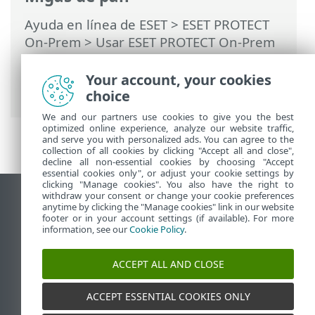
Ayuda en línea de ESET
>
ESET PROTECT
On-Prem
>
Usar ESET PROTECT On-Prem
>
ESET PROTECT On-Prem Menú principal
>
Tareas
>
Tareas de clientes
>
Your account, your cookies
Administración de cuarentena
choice
We and our partners use cookies to give you the best
optimized online experience, analyze our website traffic,
and serve you with personalized ads. You can agree to the
collection of all cookies by clicking "Accept all and close",
decline all non-essential cookies by choosing "Accept
essential cookies only", or adjust your cookie settings by
clicking "Manage cookies". You also have the right to
withdraw your consent or change your cookie preferences
Ver sitio del escritorio
anytime by clicking the "Manage cookies" link in our website
footer or in your account settings (if available). For more
End of Life
information, see our
Cookie Policy
.
Base de conocimiento de ESET
Foro de ESET
ACCEPT ALL AND CLOSE
ESET Status Portal
Soporte regional
ACCEPT ESSENTIAL COOKIES ONLY