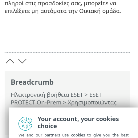
πληροί στις προσδοκίες σας, μπορείτε να
επιλέξετε μη αυτόματα την Οικιακή ομάδα.
Breadcrumb
Ηλεκτρονική βοήθεια ESET
>
ESET
PROTECT On-Prem
>
Χρησιμοποιώντας
το ESET PROTECT On-Prem
>
ESET
PROTECT On-Prem Κύριο μενού
>
Your account, your cookies
Πολιτικές
> Σημαίες
choice
We and our partners use cookies to give you the best