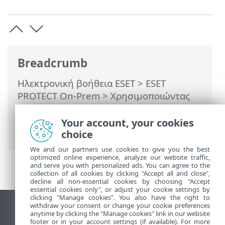
Breadcrumb
Ηλεκτρονική βοήθεια ESET
>
ESET
PROTECT On-Prem
>
Χρησιμοποιώντας
το ESET PROTECT On-Prem
>
ESET
PROTECT On-Prem Κύριο μενού
>
Your account, your cookies
Πολιτικές
choice
We and our partners use cookies to give you the best
optimized online experience, analyze our website traffic,
and serve you with personalized ads. You can agree to the
collection of all cookies by clicking "Accept all and close",
decline all non-essential cookies by choosing "Accept
essential cookies only", or adjust your cookie settings by
clicking "Manage cookies". You also have the right to
withdraw your consent or change your cookie preferences
Προβολή ιστότοπου επιφάνειας εργασίας
anytime by clicking the "Manage cookies" link in our website
footer or in your account settings (if available). For more
End of Life