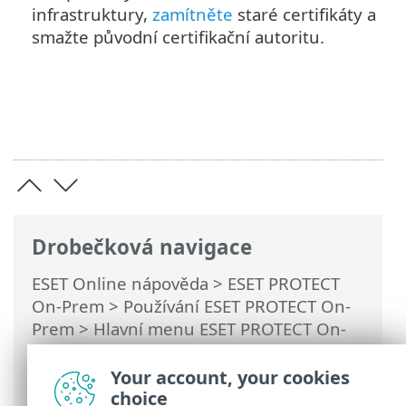
infrastruktury,
zamítněte
staré certifikáty a
smažte původní certifikační autoritu.
Drobečková navigace
ESET Online nápověda
>
ESET PROTECT
On-Prem
>
Používání ESET PROTECT On-
Prem
>
Hlavní menu ESET PROTECT On-
Prem
>
Další
>
Certifikáty
>
Klientské
certifikáty
> Upozornění na blížící se
Your account, your cookies
konec platnosti a nahrazení certifikátů
choice