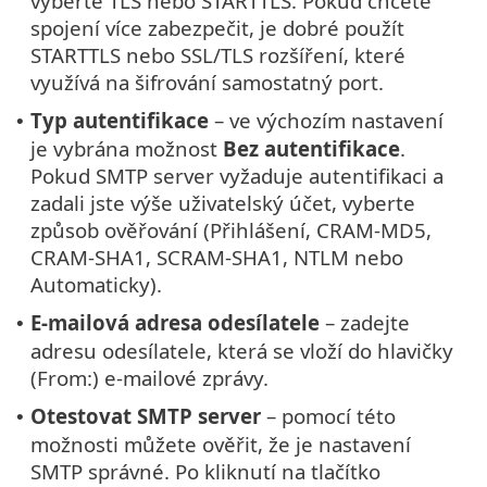
vyberte TLS nebo STARTTLS. Pokud chcete
spojení více zabezpečit, je dobré použít
STARTTLS nebo SSL/TLS rozšíření, které
využívá na šifrování samostatný port.
Typ autentifikace
– ve výchozím nastavení
•
je vybrána možnost
Bez autentifikace
.
Pokud SMTP server vyžaduje autentifikaci a
zadali jste výše uživatelský účet, vyberte
způsob ověřování (Přihlášení, CRAM-MD5,
CRAM-SHA1, SCRAM-SHA1, NTLM nebo
Automaticky).
E-mailová adresa odesílatele
– zadejte
•
adresu odesílatele, která se vloží do hlavičky
(From:) e-mailové zprávy.
Otestovat SMTP server
– pomocí této
•
možnosti můžete ověřit, že je nastavení
SMTP správné. Po kliknutí na tlačítko