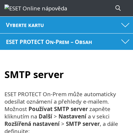
Vyberte kartu
ESET PROTECT On-Prem – Obsah
SMTP server
ESET PROTECT On-Prem může automaticky
odesílat oznámení a přehledy e-mailem.
Možnost
Používat SMTP server
zapněte
kliknutím na
Další
>
Nastavení
a v sekci
Rozšířená nastavení
>
SMTP server
, a dále
definujte: