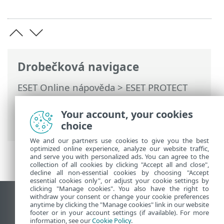
Drobečková navigace
ESET Online nápověda
>
ESET PROTECT
On-Prem
>
Používání ESET PROTECT On-
Prem
>
Hlavní menu ESET PROTECT On-
Your account, your cookies
Prem
>
Další
>
Nastavení
> SMTP server
choice
We and our partners use cookies to give you the best
optimized online experience, analyze our website traffic,
and serve you with personalized ads. You can agree to the
collection of all cookies by clicking "Accept all and close",
decline all non-essential cookies by choosing "Accept
essential cookies only", or adjust your cookie settings by
clicking "Manage cookies". You also have the right to
withdraw your consent or change your cookie preferences
Zobrazit verzi pro počítač
anytime by clicking the "Manage cookies" link in our website
footer or in your account settings (if available). For more
End of Life
information, see our
Cookie Policy
.