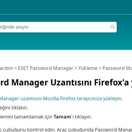
Yardım
>
ESET Password Manager
>
Yükleme
> Password Man
d Manager Uzantısını Firefox'a 
anager uzantısını Mozilla Firefox tarayıcınıza yükleyin
.
ğini tıklatın.
lemini tamamlamak için
Tamam
'ı tıklayın.
aç çubuğunu kontrol edin. Araç çubuğunda Password Mana