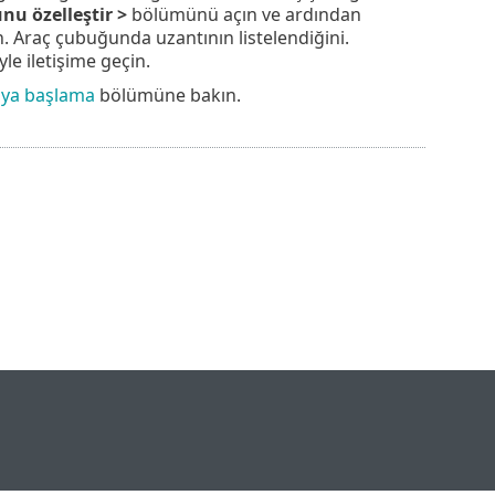
u özelleştir >
bölümünü açın ve ardından
 Araç çubuğunda uzantının listelendiğini.
yle iletişime geçin.
aya başlama
bölümüne bakın.