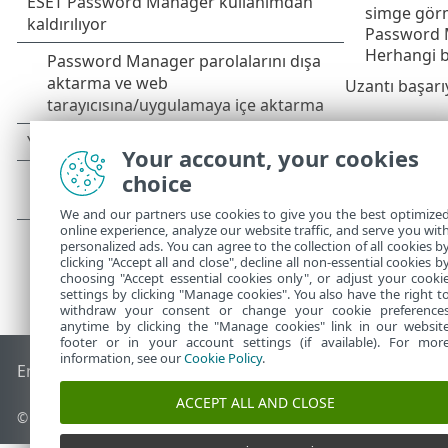
simge gör
Password M
Herhangi b
Uzantı başarı
Your account, your cookies
choice
We and our partners use cookies to give you the best optimize
online experience, analyze our website traffic, and serve you wit
personalized ads. You can agree to the collection of all cookies b
clicking "Accept all and close", decline all non-essential cookies b
choosing "Accept essential cookies only", or adjust your cooki
settings by clicking "Manage cookies". You also have the right t
withdraw your consent or change your cookie preference
anytime by clicking the "Manage cookies" link in our websit
footer or in your account settings (if available). For mor
information, see our
Cookie Policy
.
End of Life
ESET Bilgi Bankası
ESET Forumu
ESET Status Por
ACCEPT ALL AND CLOSE
© 1992 - 2026 ESET, spol. s r.o. - Tüm hakları saklıdır.