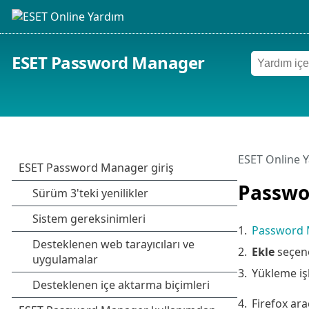
ESET Password Manager
ESET Online 
Passwor
1.
Password M
2.
Ekle
seçene
3.
Yükleme iş
4.
Firefox ar