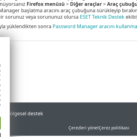
müyorsanız
Firefox menüsü
>
Diğer araçlar
>
Araç çubuğun
anager başlatma aracını araç çubuğuna sürükleyip bırakın.
ir sorunuz veya sorununuz olursa
ESET Teknik Destek
ekibi
yla yüklendikten sonra
Password Manager aracını kullanm
d
h
y
y
e
o
s
e
e
tal
Bölgesel destek
Çerezleri yönet
Çerez politikası