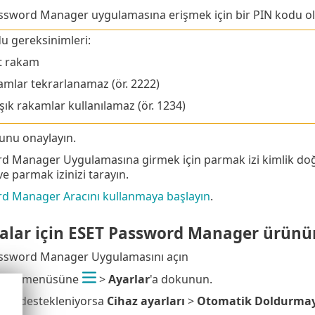
ssword Manager uygulamasına erişmek için bir PIN kodu ol
u gereksinimleri:
t rakam
mlar tekrarlanamaz (ör. 2222)
şık rakamlar kullanılamaz (ör. 1234)
unu onaylayın.
d Manager Uygulamasına girmek için parmak izi kimlik doğ
 ve parmak izinizi tarayın.
d Manager Aracını kullanmaya başlayın
.
lar için ESET Password Manager ürünün
ssword Manager Uygulamasını açın
ger menüsüne
>
Ayarlar
'a dokunun.
ızda destekleniyorsa
Cihaz ayarları
>
Otomatik Doldurmayı