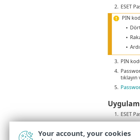
2.
ESET Pa
PIN kod
Dör
•
Raka
•
Ardı
•
3.
PIN kod
4.
Passwor
tıklayın
5.
Passwor
Uygulama
1.
ESET Pa
2.
Hambur
Your account, your cookies
3.
Cihazın