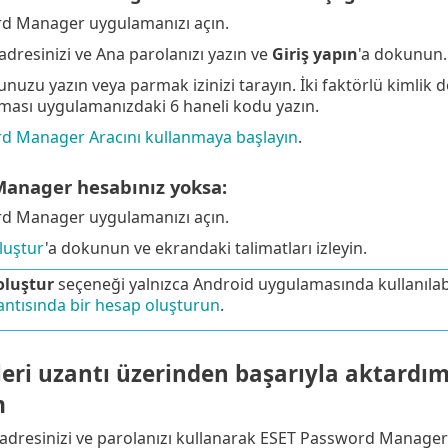
d Manager uygulamanızı açın.
adresinizi ve Ana parolanızı yazın ve
Giriş yapın
'a dokunun.
nuzu yazın veya parmak izinizi tarayın. İki faktörlü kimlik do
ması uygulamanızdaki 6 haneli kodu yazın.
d Manager Aracını kullanmaya başlayın
.
anager hesabınız yoksa:
d Manager uygulamanızı açın.
luştur
'a dokunun ve ekrandaki talimatları izleyin.
oluştur
seçeneği yalnızca Android uygulamasında kullanılabil
ntısında bir hesap oluşturun
.
leri uzantı üzerinden başarıyla aktard
m
adresinizi ve parolanızı kullanarak ESET Password Manager