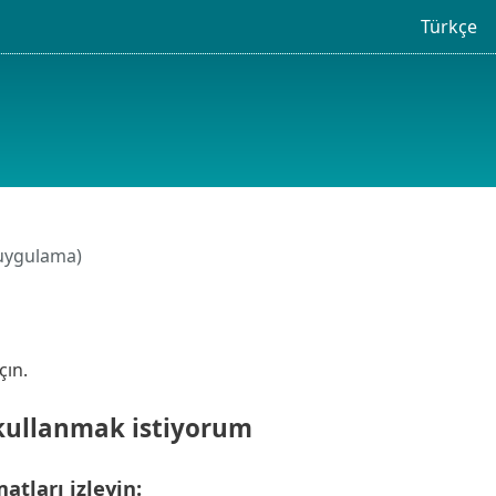
Türkçe
(uygulama)
çın.
 kullanmak istiyorum
tları izleyin: