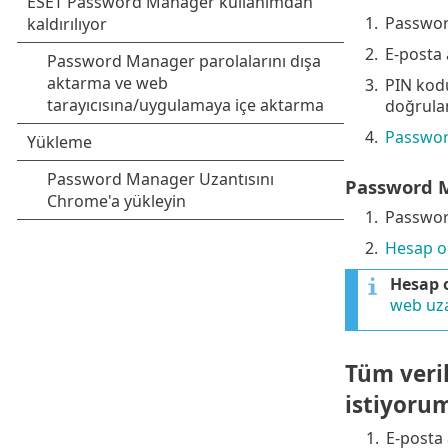
1.
Passwor
2.
E-posta 
3.
PIN kodu
doğrula
4.
Passwor
Password M
1.
Passwor
2.
Hesap o
Hesap 
web uza
Tüm veri
istiyoru
1.
E-posta 