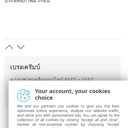
ประสิทธิภาพมากขึ้น
เบรดครัมบ์
ความช่วยเหลือออนไลน์ ESET
>
ESET
Password Manager
>
การทำงานกับ ESET
Your account, your cookies
Password Manager
>
การตั้งค่า
> ทั่วไป
choice
We and our partners use cookies to give you the best
optimized online experience, analyze our website traffic,
and serve you with personalized ads. You can agree to the
collection of all cookies by clicking "Accept all and close",
decline all non-essential cookies by choosing "Accept