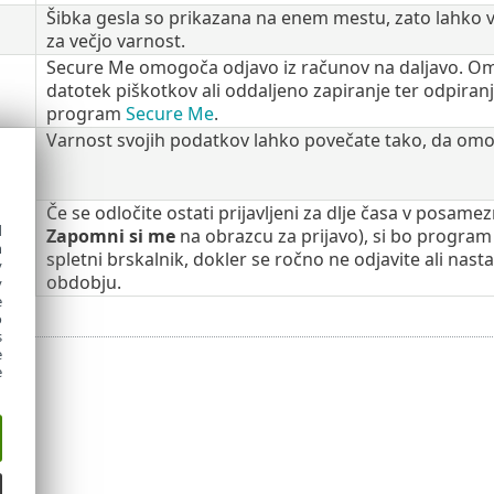
Šibka gesla so prikazana na enem mestu, zato lahko ve
za večjo varnost.
Secure Me omogoča odjavo iz računov na daljavo. Omog
datotek piškotkov ali oddaljeno zapiranje ter odpiranj
program
Secure Me
.
Varnost svojih podatkov lahko povečate tako, da om
Če se odločite ostati prijavljeni za dlje časa v posam
d
Zapomni si me
na obrazcu za prijavo), si bo progra
h
spletni brskalnik, dokler se ročno ne odjavite ali n
y
obdobju.
y
e
o
s
e
e