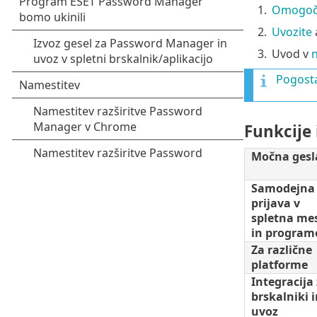
1.
Omogoči
2.
Uvozite
a
3.
Uvod v
n
Pogost
Funkcije 
Močna gesl
Samodejna
prijava v
spletna me
in program
Za različne
platforme
Integracija 
brskalniki i
uvoz