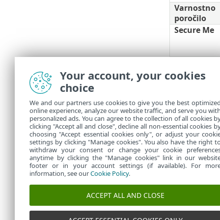
Varnostno
poročilo
Secure Me
Dvojno
preverjanje
Your account, your cookies
pristnosti
choice
Samodejna
We and our partners use cookies to give you the best optimize
prijava
online experience, analyze our website traffic, and serve you wit
personalized ads. You can agree to the collection of all cookies b
clicking "Accept all and close", decline all non-essential cookies b
choosing "Accept essential cookies only", or adjust your cooki
settings by clicking "Manage cookies". You also have the right t
withdraw your consent or change your cookie preference
anytime by clicking the "Manage cookies" link in our websit
footer or in your account settings (if available). For mor
information, see our
Cookie Policy
.
ACCEPT ALL AND CLOSE