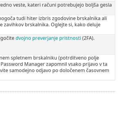
dno veste, kateri računi potrebujejo boljša gesla
oča tudi hiter izbris zgodovine brskalnika ali
e zavihkov brskalnika. Oglejte si, kako deluje
ogočite
dvojno preverjanje pristnosti
(2FA).
eznem spletnem brskalniku (potrditveno polje
m Password Manager zapomnil vsako prijavo v ta
astavite samodejno odjavo po določenem časovnem