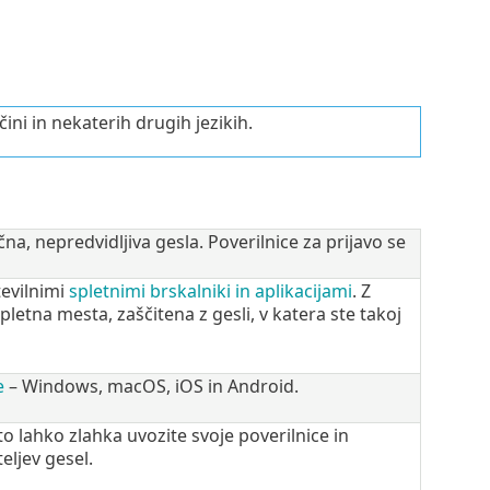
ini in nekaterih drugih jezikih.
a, nepredvidljiva gesla. Poverilnice za prijavo se
evilnimi
spletnimi brskalniki in aplikacijami
. Z
etna mesta, zaščitena z gesli, v katera ste takoj
e
– Windows, macOS, iOS in Android.
ato lahko zlahka uvozite svoje poverilnice in
teljev gesel.