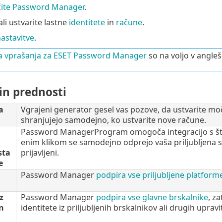
te Password Manager
.
li ustvarite lastne
identitete
in
račune
.
astavitve
.
a vprašanja za ESET Password Manager
so na voljo v anglešč
in prednosti
a
Vgrajeni generator gesel vas pozove, da ustvarite močn
shranjujejo samodejno, ko ustvarite nove račune.
Password ManagerProgram omogoča integracijo s št
enim klikom se samodejno odprejo vaša priljubljena spl
sta
prijavljeni.
e
Password Manager
podpira vse priljubljene platform
z
Password Manager
podpira vse glavne brskalnike
, z
n
identitete iz priljubljenih brskalnikov ali drugih upravi