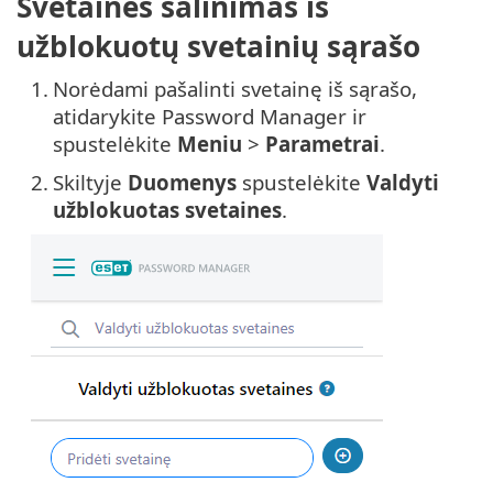
Svetainės šalinimas iš
užblokuotų svetainių sąrašo
1.
Norėdami pašalinti svetainę iš sąrašo,
atidarykite Password Manager ir
spustelėkite
Meniu
>
Parametrai
.
2.
Skiltyje
Duomenys
spustelėkite
Valdyti
užblokuotas svetaines
.