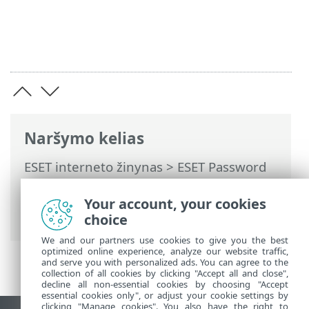
Naršymo kelias
ESET interneto žinynas
>
ESET Password
Manager
>
Darbas su ESET Password
Manager
>
Nuostatos
> Užblokuotos
Your account, your cookies
svetainės
choice
We and our partners use cookies to give you the best
optimized online experience, analyze our website traffic,
and serve you with personalized ads. You can agree to the
collection of all cookies by clicking "Accept all and close",
decline all non-essential cookies by choosing "Accept
essential cookies only", or adjust your cookie settings by
clicking "Manage cookies". You also have the right to