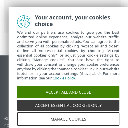
ESET Online súgó
>
ESET Password
Manager
>
Az ESET Password Manager
Your account, your cookies
használata
> Secure Me
choice
We and our partners use cookies to give you the best
optimized online experience, analyze our website traffic,
and serve you with personalized ads. You can agree to the
collection of all cookies by clicking "Accept all and close",
decline all non-essential cookies by choosing "Accept
essential cookies only", or adjust your cookie settings by
clicking "Manage cookies". You also have the right to
withdraw your consent or change your cookie preferences
Asztali webhely megtekintése
anytime by clicking the "Manage cookies" link in our website
footer or in your account settings (if available). For more
End of Life
information, see our
Cookie Policy
.
Az ESET tudásbázisa
ESET Fórum
ACCEPT ALL AND CLOSE
ESET Status Portal
Regionális támogatás
ACCEPT ESSENTIAL COOKIES ONLY
© 1992 - 2026 ESET, spol. s
Sütik kezelése
MANAGE COOKIES
r.o. – Minden jog
Cookie-szabályzat