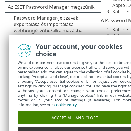
Apple ID
3.
Kattints
A Password M
1.
Kattints
2.
Kattints
3.
Jelölje 
Your account, your cookies
hogyan 
choice
A bővítmény s
We and our partners use cookies to give you the best optimize
A Passw
online experience, analyze our website traffic, and serve you wit
personalized ads. You can agree to the collection of all cookies b
clicking "Accept all and close", decline all non-essential cookies b
choosing "Accept essential cookies only", or adjust your cooki
settings by clicking "Manage cookies". You also have the right t
withdraw your consent or change your cookie preference
anytime by clicking the "Manage cookies" link in our websit
footer or in your account settings (if available). For mor
information, see our
Cookie Policy
.
ACCEPT ALL AND CLOSE