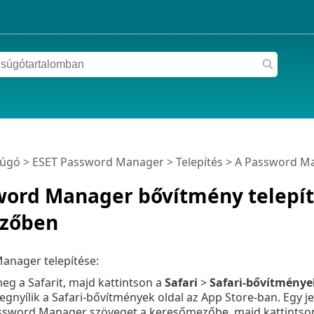
súgó
>
ESET Password Manager
>
Telepítés
> A Password Ma
word Manager bővítmény telepíté
zőben
anager telepítése:
eg a Safarit, majd kattintson a
Safari
>
Safari-bővítménye
gnyílik a Safari-bővítmények oldal az App Store-ban. Egy jel
ssword Manager szöveget a keresőmezőbe, majd kattintso