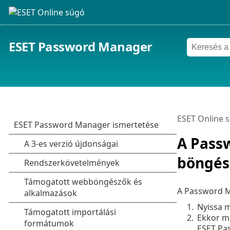
ESET Password Manager
ESET Online 
A Pass
böngés
A Password M
1.
Nyissa m
2.
Ekkor me
ESET Pa