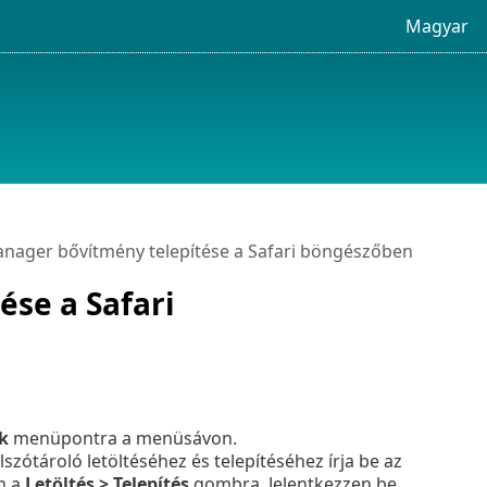
Magyar
nager bővítmény telepítése a Safari böngészőben
se a Safari
k
menüpontra a menüsávon.
szótároló letöltéséhez és telepítéséhez írja be az
n a
Letöltés > Telepítés
gombra. Jelentkezzen be