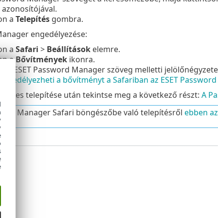
 azonosítójával.
on a
Telepítés
gombra.
anager engedélyezése:
on a
Safari
>
Beállítások
elemre.
on a
Bővítmények
ikonra.
be az ESET Password Manager szöveg melletti jelölőnégyzete
engedélyezheti a bővítményt a Safariban az ESET Passwor
ikeres telepítése után tekintse meg a következő részt:
A P
d
ord Manager Safari böngészőbe való telepítésről
ebben az
h
y
y
e
o
s
e
e