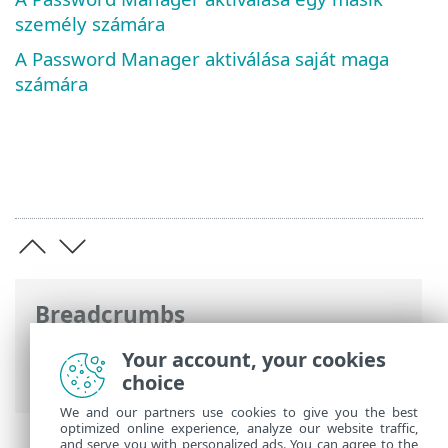
személy számára
A Password Manager aktiválása saját maga
számára
Breadcrumbs
ESET Online súgó
>
ESET Password
Your account, your cookies
Manager
>
Licenc aktiválása
choice
We and our partners use cookies to give you the best
optimized online experience, analyze our website traffic,
and serve you with personalized ads. You can agree to the