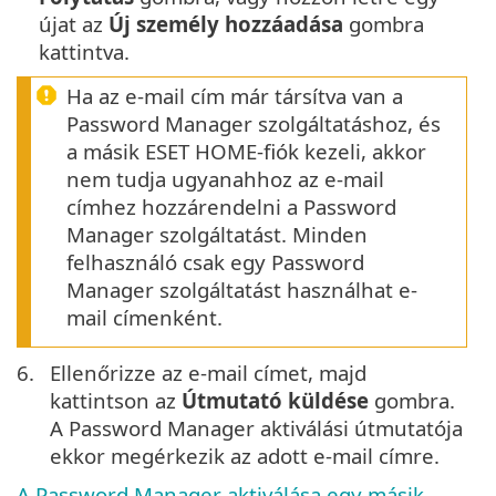
újat az
Új személy hozzáadása
gombra
kattintva.
Ha az e-mail cím már társítva van a
Password Manager szolgáltatáshoz, és
a másik ESET HOME-fiók kezeli, akkor
nem tudja ugyanahhoz az e-mail
címhez hozzárendelni a Password
Manager szolgáltatást. Minden
felhasználó csak egy Password
Manager szolgáltatást használhat e-
mail címenként.
6.
Ellenőrizze az e-mail címet, majd
kattintson az
Útmutató küldése
gombra.
A Password Manager aktiválási útmutatója
ekkor megérkezik az adott e-mail címre.
A Password Manager aktiválása egy másik