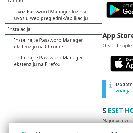
App Stor
Otvorite apli
Dodatne
znanja
.
S
ESET HO
Najnovija ve
Google 
•