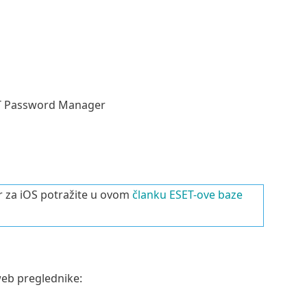
SET Password Manager
r za iOS potražite u ovom
članku ESET-ove baze
eb preglednike: