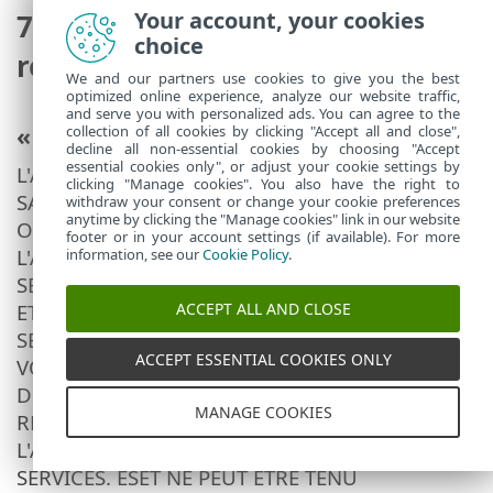
Your account, your cookies
7. Garantie, clauses de non-
choice
responsabilité
We and our partners use cookies to give you the best
optimized online experience, analyze our website traffic,
and serve you with personalized ads. You can agree to the
« EN L’ÉTAT »/Aucune garantie
collection of all cookies by clicking "Accept all and close",
decline all non-essential cookies by choosing "Accept
essential cookies only", or adjust your cookie settings by
L'APPLICATION EST FOURNIE « EN L’ÉTAT ».
clicking "Manage cookies". You also have the right to
SANS GARANTIE D'AUCUNE SORTE, EXPRESSE
withdraw your consent or change your cookie preferences
anytime by clicking the "Manage cookies" link in our website
OU IMPLICITE. LE TÉLÉCHARGEMENT DE
footer or in your account settings (if available). For more
L'APPLICATION ET TOUTE UTILISATION DES
information, see our
Cookie Policy
.
SERVICES SONT À VOTRE PROPRE DISCRÉTION
ET À VOS PROPRES RISQUES ET VOUS SEREZ
ACCEPT ALL AND CLOSE
SEUL RESPONSABLE DE TOUT DOMMAGE DE
ACCEPT ESSENTIAL COOKIES ONLY
VOTRE APPAREIL MATÉRIEL, DE LA PERTE DE
DONNÉES OU DE TOUTE AUTRE PERTE
MANAGE COOKIES
RÉSULTANT DU TÉLÉCHARGEMENT DE
L'APPLICATION ET/OU DE L'UTILISATION DES
SERVICES. ESET NE PEUT ÊTRE TENU