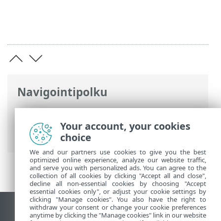
Navigointipolku
ESET-online-ohje
>
ESET Password
Manager
>
ESET Password Manager
Your account, your cookies
lakkautetaan
choice
We and our partners use cookies to give you the best
optimized online experience, analyze our website traffic,
and serve you with personalized ads. You can agree to the
collection of all cookies by clicking "Accept all and close",
decline all non-essential cookies by choosing "Accept
essential cookies only", or adjust your cookie settings by
clicking "Manage cookies". You also have the right to
withdraw your consent or change your cookie preferences
Näytä tietokonesivusto
anytime by clicking the "Manage cookies" link in our website