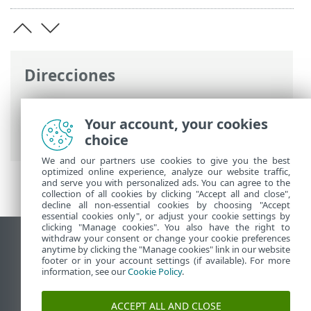
Direcciones
Ayuda en línea de ESET
>
ESET Password
Manager
>
Trabajo con ESET Password
Your account, your cookies
Manager
> Identidades
choice
We and our partners use cookies to give you the best
optimized online experience, analyze our website traffic,
and serve you with personalized ads. You can agree to the
collection of all cookies by clicking "Accept all and close",
decline all non-essential cookies by choosing "Accept
essential cookies only", or adjust your cookie settings by
clicking "Manage cookies". You also have the right to
withdraw your consent or change your cookie preferences
Ver sitio para ordenador
anytime by clicking the "Manage cookies" link in our website
footer or in your account settings (if available). For more
End of Life
information, see our
Cookie Policy
.
Base de conocimiento de ESET
Foro de ESET
ACCEPT ALL AND CLOSE