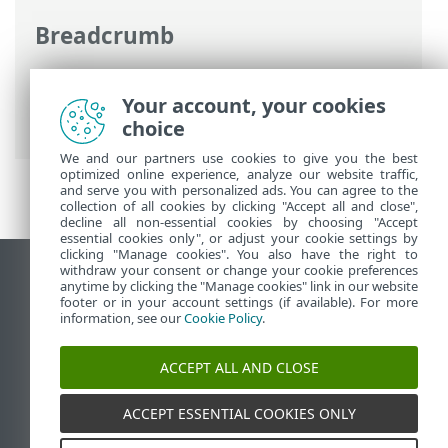
Breadcrumb
Ηλεκτρονική βοήθεια ESET
>
ESET
Password Manager
>
Ξεκινώντας >
Your account, your cookies
Ξεκινώντας (επέκταση)
choice
We and our partners use cookies to give you the best
optimized online experience, analyze our website traffic,
and serve you with personalized ads. You can agree to the
collection of all cookies by clicking "Accept all and close",
decline all non-essential cookies by choosing "Accept
essential cookies only", or adjust your cookie settings by
clicking "Manage cookies". You also have the right to
withdraw your consent or change your cookie preferences
Προβολή ιστότοπου επιφάνειας εργασίας
anytime by clicking the "Manage cookies" link in our website
footer or in your account settings (if available). For more
End of Life
information, see our
Cookie Policy
.
Γνωσιακή βάση ESET
Ομάδα συζήτησης ESET
ACCEPT ALL AND CLOSE
ESET Status Portal
Τοπική υποστήριξη
ACCEPT ESSENTIAL COOKIES ONLY