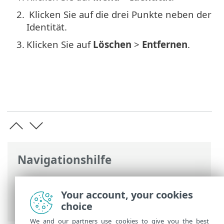
2.
Klicken Sie auf die drei Punkte neben der
Identität.
3.
Klicken Sie auf
Löschen
>
Entfernen
.
Navigationshilfe
ESET Online-Hilfe
>
ESET Password
Manager
>
Arbeiten mit ESET Password
Your account, your cookies
Manager
> Identitäten
choice
We and our partners use cookies to give you the best