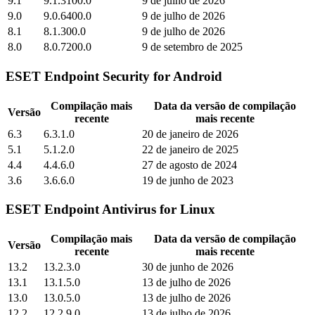
9.1
9.1.3100.0
9 de julho de 2026
9.0
9.0.6400.0
9 de julho de 2026
8.1
8.1.300.0
9 de julho de 2026
8.0
8.0.7200.0
9 de setembro de 2025
ESET Endpoint Security for Android
Compilação mais
Data da versão de compilação
Versão
recente
mais recente
6.3
6.3.1.0
20 de janeiro de 2026
5.1
5.1.2.0
22 de janeiro de 2025
4.4
4.4.6.0
27 de agosto de 2024
3.6
3.6.6.0
19 de junho de 2023
ESET Endpoint Antivirus for Linux
Compilação mais
Data da versão de compilação
Versão
recente
mais recente
13.2
13.2.3.0
30 de junho de 2026
13.1
13.1.5.0
13 de julho de 2026
13.0
13.0.5.0
13 de julho de 2026
12.2
12.2.9.0
13 de julho de 2026