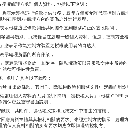
方授權處理方處理個人資料，包括以下說明：
目的」應表示遵循這些條款提供服務，處理方僅被允許代表控制方
訊均在控制方-處理方合約關係之外進行處理。
期間應表示根據這些條款開始共同協作直到服務終止的這段期間，
人資料的範圍與類別。服務僅旨在處理一般個人資料。但是，控制方
主體」應表示作為控制方裝置之授權使用者的自然人，
動應表示處理所需的所有作業，
載指示」應表示這些條款、其附件、隱私權政策以及服務文件中所述
的法律可採納性負責。
務
。處理方具有以下義務：
據書面說明並出於條款、其附件、隱私權政策和服務文件中定義的用
已獲授權處理個人資料的人員 (以下簡稱「獲授權人員」) 根據 G
承諾保密並遵守書面説明，
施並遵守條款、其附件、隱私權政策和服務文件中描述的措施，
助控制方回應資料主體與其權利相關的要求。未經控制方的指示，處
理的個人資料相關的所有要求均應立即轉送給控制方。