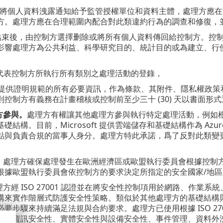
控制方將個人資料洩露通知給予監管授權單位和資料主體，處理方應
方。處理方應在合理範圍內配合對此類違約行為的調查和修復，
理期結束後，由控制方選擇删除或將所有個人資料傳回給控制方。控制
影響處理方為公共利益、科學研究目的、統計目的或為建立、行
時更新代表控制方所執行所有類別之處理活動的登錄，
向控制方提供證明規範的所有必要資訊，作為條款、其附件、隱私權
控制方有義務在計畫稽核或控制前至少三十 (30) 天以書面形
方參與。
處理方有權讓其他處理方參與執行特定處理活動，例如
礎結構。目前，Microsoft 提供雲端儲存和基礎結構作為 A
點與負責合規的當事人身分。處理方特此承諾，爲了反對此類變
。
處理方確保處理發生在歐洲經濟區或歐盟執行委員會根據控制
根據歐盟執行委員會依控制方的要求決定所指定的安全國家/地
理方經 ISO 27001 認證並在將安全性控制項用於網路、作
01 架構來實作階層式防護安全性策略。類似於其他處理方的基礎
要步驟來持續滿足法規與合約要求。處理方已使用根據 ISO 270
用於資訊安全性、實體安全性與設備安全性、事件管理、資料外