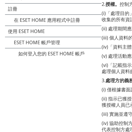
2.
授權。
控制
(i)「處理
收集的所有資
(ii) 處理
(iii) 個
(iv)「資料
(v) 處理活
(vi)「記
處理個人資料
3.
處理方的義
(i) 僅根
(ii) 指示
獲授權人員已
(iii) 實
(iv) 協
代表控制方處