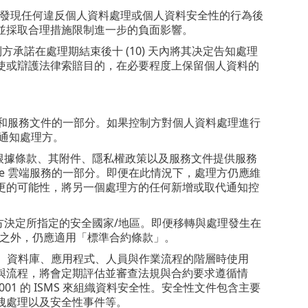
在發現任何違反個人資料處理或個人資料安全性的行為後
並採取合理措施限制進一步的負面影響。
方承諾在處理期結束後十 (10) 天內將其决定告知處理
使或辯護法律索賠目的，在必要程度上保留個人資料的
政策和服務文件的一部分。如果控制方對個人資料處理進行
式通知處理方。
根據條款、其附件、隱私權政策以及服務文件提供服務
zure 雲端服務的一部分。即便在此情況下，處理方仍應維
更的可能性，將另一個處理方的任何新增或取代通知控
方決定所指定的安全國家/地區。即便移轉與處理發生在
區之外，仍應適用「標準合約條款」。
業系統、資料庫、應用程式、人員與作業流程的階層時使用
結構與流程，將會定期評估並審查法規與合約要求遵循情
01 的 ISMS 來組織資料安全性。安全性文件包含主要
洩處理以及安全性事件等。