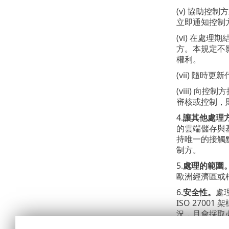
(v) 協助
立即通知控制
(vi) 在處
方。本規定不
權利。
(vii) 隨
(viii) 
審核或控制，則
4.
讓其他處理
的雲端儲存與基
持唯一的接觸
制方。
5.
處理的範圍
歐洲經濟區或
6.
安全性。
處
ISO 270
況，且會採取必
原則文件，適