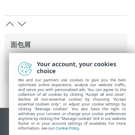
面包屑
ESET 联机帮助
>
ESET HOME
>
使用 ESET
Your account, your cookies
HOME
>
ESET HOME 帐户管理
>
如何登录
choice
到 ESET HOME 帐户
> 社交媒体登录
We and our partners use cookies to give you the best
optimized online experience, analyze our website traffic,
and serve you with personalized ads. You can agree to the
collection of all cookies by clicking "Accept all and close",
decline all non-essential cookies by choosing "Accept
essential cookies only", or adjust your cookie settings by
clicking "Manage cookies". You also have the right to
withdraw your consent or change your cookie preferences
anytime by clicking the "Manage cookies" link in our website
查看桌面站点
footer or in your account settings (if available). For more
End of Life
information, see our
Cookie Policy
.