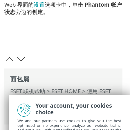
Web 界面的
设置
选项卡中，单击
Phantom 帐户
状态
旁边的
创建
。
面包屑
ESET 联机帮助
>
ESET HOME
>
使用 ESET
HOME
>
成员
>
分配给成员的 ESET 功能
>
Your account, your cookies
Anti-Theft
>
受 Anti-Theft 保护的设备
>
优
choice
化
> Windows 用户 > Phantom 帐户问题
We and our partners use cookies to give you the best
optimized online experience, analyze our website traffic,