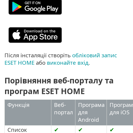
Після інсталяції створіть
обліковий запис
ESET HOME
або
виконайте вхід
.
Порівняння веб-порталу та
програм ESET HOME
Функція
Веб-
Програма
Програм
портал
для
для iOS
Android
Список
✔
✔
✔