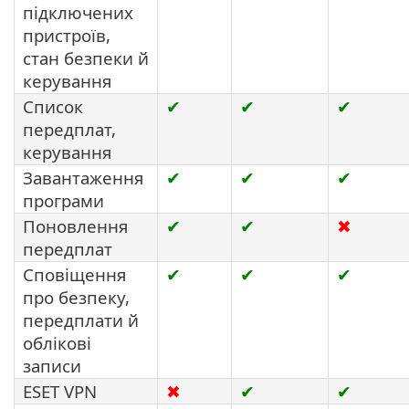
підключених
пристроїв,
стан безпеки й
керування
Список
✔
✔
✔
передплат,
керування
Завантаження
✔
✔
✔
програми
Поновлення
✔
✔
✖
передплат
Сповіщення
✔
✔
✔
про безпеку,
передплати й
облікові
записи
ESET VPN
✖
✔
✔