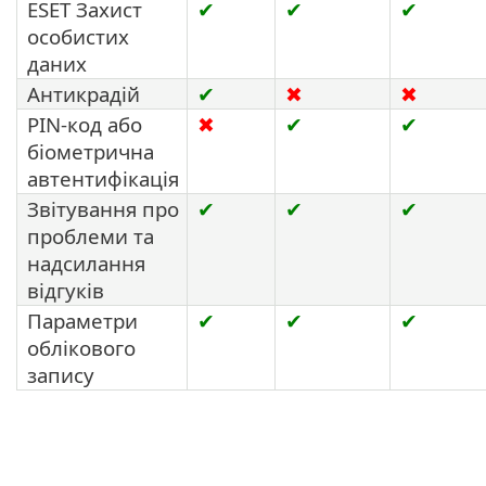
ESET Захист
✔
✔
✔
особистих
даних
Антикрадій
✔
✖
✖
PIN-код або
✖
✔
✔
біометрична
автентифікація
Звітування про
✔
✔
✔
проблеми та
надсилання
відгуків
Параметри
✔
✔
✔
облікового
запису