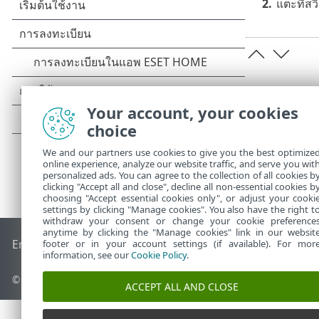
2.
แตะที่สวิ
Your account, your cookies
choice
We and our partners use cookies to give you the best optimize
online experience, analyze our website traffic, and serve you wit
personalized ads. You can agree to the collection of all cookies b
clicking "Accept all and close", decline all non-essential cookies b
choosing "Accept essential cookies only", or adjust your cooki
settings by clicking "Manage cookies". You also have the right t
withdraw your consent or change your cookie preference
anytime by clicking the "Manage cookies" link in our websit
End of Life
ESET Status 
ฐานความรู้ของ ESET
ฟอรัมของ ESET
footer or in your account settings (if available). For mor
information, see our
Cookie Policy
.
© 1992 - 2026 ESET, spol. s r.o. - สงวนลิขสิทธิ์
ACCEPT ALL AND CLOSE