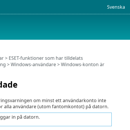
Svenska
ar
>
ESET-funktioner som har tilldelats
ing
> Windows-användare > Windows-konton är
dade
eringsvarningen om minst ett användarkonto inte
ör alla användare (utom fantomkontot) på datorn.
ggar in på datorn.