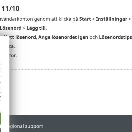
 11/10
vändarkonton genom att klicka på
Start
>
Inställningar
Lösenord
>
Lägg till
.
en
Nytt lösenord
,
Ange lösenordet igen
och
Lösenordstips
Nästa
.
Slutför
.
d
h
y
y
e
o
s
e
e
al
Regional support