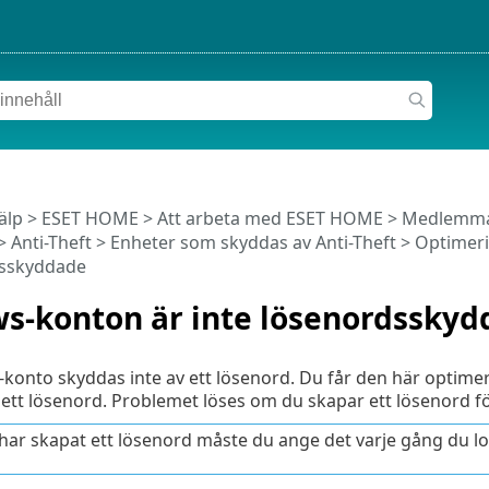
älp
>
ESET HOME
>
Att arbeta med ESET HOME
>
Medlemm
>
Anti-Theft
>
Enheter som skyddas av Anti-Theft
>
Optimer
dsskyddade
s-konton är inte lösenordsskyd
konto skyddas inte av ett lösenord. Du får den här optim
tt lösenord. Problemet löses om du skapar ett lösenord f
har skapat ett lösenord måste du ange det varje gång du lo