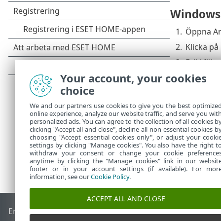
Windows
1.
Öppna An
2.
Klicka på
3.
Fyll i fält
Your account, your cookies
4.
Klicka på
choice
5.
Klicka på
We and our partners use cookies to give you the best optimize
online experience, analyze our website traffic, and serve you wit
personalized ads. You can agree to the collection of all cookies b
clicking "Accept all and close", decline all non-essential cookies b
choosing "Accept essential cookies only", or adjust your cooki
settings by clicking "Manage cookies". You also have the right t
withdraw your consent or change your cookie preference
anytime by clicking the "Manage cookies" link in our websit
footer or in your account settings (if available). For mor
information, see our
Cookie Policy
.
ACCEPT ALL AND CLOSE
End of Life
ESET kunskapsbas
ESET forum
ESET Status Port