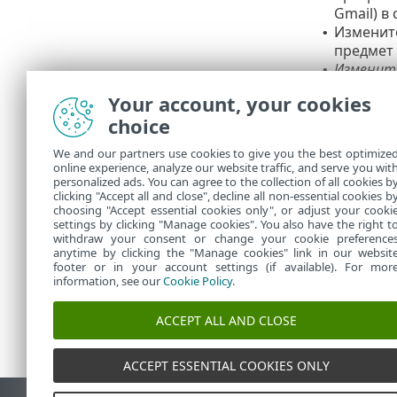
Gmail) в
Измените
•
предмет
Измените
•
сетям Fac
Your account, your cookies
Щелкните
Мо
choice
перезагрузка
We and our partners use cookies to give you the best optimize
Продол
online experience, analyze our website traffic, and serve you wit
personalized ads. You can agree to the collection of all cookies b
действ
clicking "Accept all and close", decline all non-essential cookies b
choosing "Accept essential cookies only", or adjust your cooki
settings by clicking "Manage cookies". You also have the right t
withdraw your consent or change your cookie preference
anytime by clicking the "Manage cookies" link in our websit
footer or in your account settings (if available). For mor
information, see our
Cookie Policy
.
ACCEPT ALL AND CLOSE
ACCEPT ESSENTIAL COOKIES ONLY