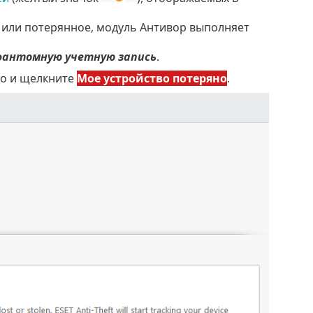
е или потерянное, модуль Антивор выполняет
фантомную учетную запись
.
во и щелкните
Мое устройство потеряно
.