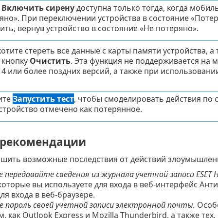
а
Включить сирену
доступна только тогда, когда мобил
яно». При переключении устройства в состояние «Потер
ить, вернув устройство в состояние «Не потеряно».
хотите стереть все данные с карты памяти устройства, а
 кнопку
Очистить
. Эта функция не поддерживается на 
14 или более поздних версий, а также при использовании
ите
Запустить тест
, чтобы смоделировать действия по
устройство отмечено как потерянное.
рекомендации
шить возможные последствия от действий злоумышленн
е передавайте сведения из журнала учетной записи ESET 
которые вы используете для входа в веб-интерфейс Ант
ля входа в веб-браузере.
 пароль своей учетной записи электронной почты.
Особе
, как Outlook Express и Mozilla Thunderbird, а также те