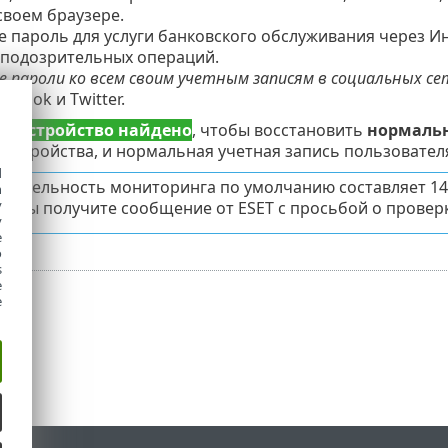
 своем браузере.
 пароль для услуги банковского обслуживания через Ин
 подозрительных операций.
 пароли ко всем своим учетным записям в социальных се
ebook и Twitter.
е устройство найдено
, чтобы восстановить
нормаль
 устройства, и нормальная учетная запись пользовател
d
жительность мониторинга по умолчанию составляет 14 д
h
y
ия вы получите сообщение от ESET с просьбой о проверк
y
e
o
s
e
e