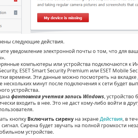
нены следующие действия.
ите уведомление электронной почты о том, что для ваш
».
ерянные компьютеры или устройства подключаются к Инте
 Security, ESET Smart Security Premium или ESET Mobile S
тки времени. Эти данные можно посмотреть на вкладке
е нескольких минут после подключения к сети будет вы
ого устройства.
дана
фантомная учетная запись Windows
, устройство 
чески входить в нее. Это не даст кому-либо войти в дру
пользователя.
ать кнопку
Включить сирену
на экране
Действия
, в те
 сигнал. Сирена будет звучать на полной громкости нез
обильном устройстве.