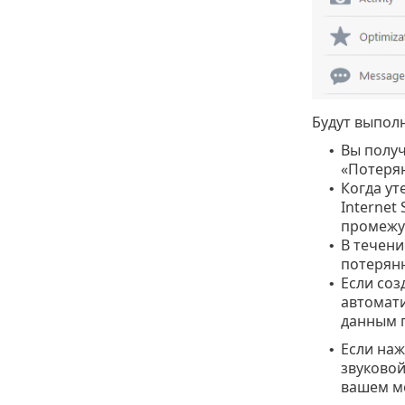
Будут выпол
Вы получ
•
«Потерян
Когда ут
•
Internet
промежу
В течени
•
потерянн
Если соз
•
автомати
данным 
Если наж
•
звуковой
вашем м