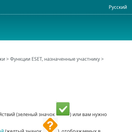
Русский
ки
>
Функции ESET, назначенные участнику
>
ействий (зеленый значок
) или вам нужно
ей
(желтый значок
), отображаемых в