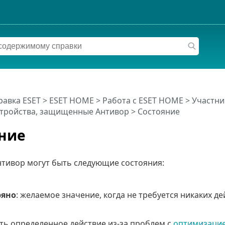
равка ESET
>
ESET HOME
>
Работа с ESET HOME
>
Участни
тройства, защищенные Антивор
> Состояние
ние
нтивор могут быть следующие состояния:
ряно
: желаемое значение, когда не требуется никаких д
ь определенное действие из-за проблем с
оптимизаци