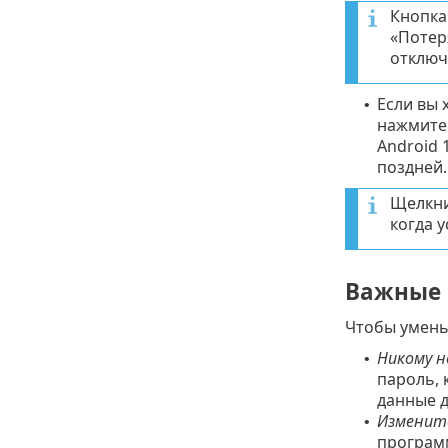
Кнопк
«Потер
отключ
Если вы 
•
нажмите
Android 
поздней.
Щелкн
когда 
Важные 
Чтобы умень
Никому н
•
пароль, 
данные д
Измените
•
программ