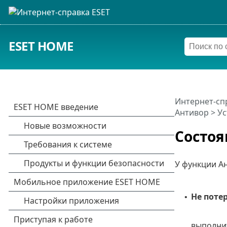
ESET HOME
Интернет-сп
Антивор
>
Ус
Состоя
У функции А
Не поте
•
выполнит