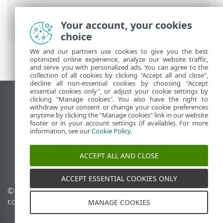
Интернет-справка ESET
>
ESET HOME
>
ESET HOME введение
Your account, your cookies
choice
We and our partners use cookies to give you the best
optimized online experience, analyze our website traffic,
and serve you with personalized ads. You can agree to the
collection of all cookies by clicking "Accept all and close",
decline all non-essential cookies by choosing "Accept
essential cookies only", or adjust your cookie settings by
clicking "Manage cookies". You also have the right to
Использовать сайт для ПК
withdraw your consent or change your cookie preferences
End of Life
anytime by clicking the "Manage cookies" link in our website
footer or in your account settings (if available). For more
База знаний ESET
information, see our
Cookie Policy
.
Форум ESET
ESET Status Portal
ACCEPT ALL AND CLOSE
Региональная поддержка
ACCEPT ESSENTIAL COOKIES ONLY
© 1992 - 2026 ESET, spol. s
Управлять файлами
r.o. - Все права защищены.
cookie
MANAGE COOKIES
Политика в отношении