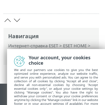
Навигация
Интернет-справка ESET
>
ESET HOME
>
Работа с ESET HOME
> управление
Your account, your cookies
учетными записями ESET HOME
choice
We and our partners use cookies to give you the best
optimized online experience, analyze our website traffic,
and serve you with personalized ads. You can agree to the
collection of all cookies by clicking "Accept all and close",
decline all non-essential cookies by choosing "Accept
essential cookies only", or adjust your cookie settings by
clicking "Manage cookies". You also have the right to
Использовать сайт для ПК
withdraw your consent or change your cookie preferences
End of Life
anytime by clicking the "Manage cookies" link in our website
footer or in your account settings (if available). For more