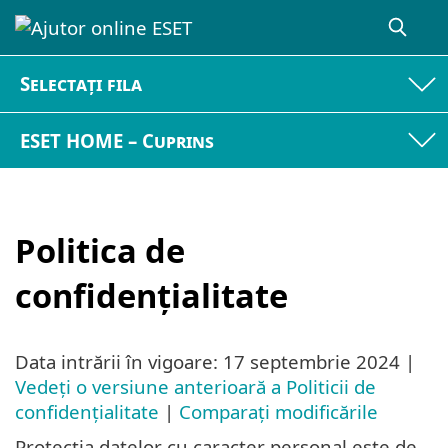
Selectați fila
ESET HOME – Cuprins
Politica de
confidenţialitate
Data intrării în vigoare:
17 septembrie 2024
|
Vedeți o versiune anterioară a Politicii de
confidențialitate
|
Comparați modificările
Protecția datelor cu caracter personal este de