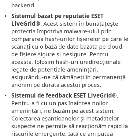
backend.
Sistemul bazat pe reputație
ESET
LiveGrid®
. Acest sistem îmbunătățește
protecția împotriva malware-ului prin
compararea hash-urilor fișierelor pe care le
scanați cu o bază de date bazată pe cloud
de fișiere sigure și nesigure. Pentru
aceasta, folosim hash-uri unidirecționale
legate de potențiale amenințări,
asigurându-ne că rămâneți în permanență
anonim pe durata acestui proces.
Sistemul de feedback
ESET LiveGrid®
.
Pentru a fi cu un pas înaintea noilor
amenințări, ne bazăm pe acest sistem.
Colectarea eșantioanelor și metadatelor
suspecte ne permite să reacționăm rapid la
riscurile emergente. Iată ce am putea