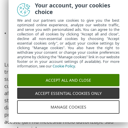
contractual ambele părți și pentru a ne
Your account, your cookies
asigura că destinatarul prelucrează datele
choice
cu caracter personal în conformitate cu
We and our partners use cookies to give you the best
cerințele GDPR.
optimized online experience, analyze our website traffic,
and serve you with personalized ads. You can agree to the
Ne bazăm pe coduri de conduită sau
collection of all cookies by clicking "Accept all and close",
decline all non-essential cookies by choosing "Accept
mecanisme de certificare recunoscute care
essential cookies only", or adjust your cookie settings by
demonstrează conformitatea cu cerințele
clicking "Manage cookies". You also have the right to
withdraw your consent or change your cookie preferences
de protecție a datelor.
anytime by clicking the "Manage cookies" link in our website
footer or in your account settings (if available). For more
Luând aceste măsuri, ne asigurăm că
information, see our
Cookie Policy
.
transferurile de date cu caracter personal
sunt sigure, transparente și în conformitate
ACCEPT ALL AND CLOSE
cu principiile GDPR. Pentru unele țări din
afara UE, cum ar fi Regatul Unit și Elveția, UE a
ACCEPT ESSENTIAL COOKIES ONLY
stabilit deja un nivel comparabil de protecție a
datelor. Datorită nivelului comparabil de
MANAGE COOKIES
protecție a datelor, transferul de date către
aceste țări nu necesită nicio autorizație sau