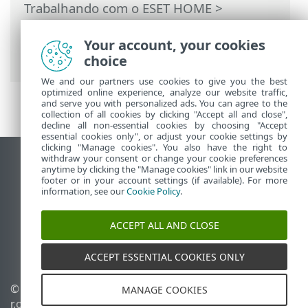
Trabalhando com o ESET HOME
>
Membros
>
Recursos ESET atribuídos ao
membro
>
ESET Proteção de identidade
>
Your account, your cookies
Painel
choice
We and our partners use cookies to give you the best
optimized online experience, analyze our website traffic,
and serve you with personalized ads. You can agree to the
collection of all cookies by clicking "Accept all and close",
decline all non-essential cookies by choosing "Accept
essential cookies only", or adjust your cookie settings by
clicking "Manage cookies". You also have the right to
withdraw your consent or change your cookie preferences
Ver site para desktop
anytime by clicking the "Manage cookies" link in our website
footer or in your account settings (if available). For more
End of Life
information, see our
Cookie Policy
.
Base de conhecimento ESET
Fórum ESET
ACCEPT ALL AND CLOSE
ESET Status Portal
Suporte regional
ACCEPT ESSENTIAL COOKIES ONLY
© 1992 - 2026 ESET, spol. s
Gerenciar cookies
MANAGE COOKIES
r.o. - Todos os direitos
Política de cookies