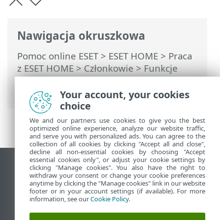
Nawigacja okruszkowa
Pomoc online ESET
>
ESET HOME
>
Praca
z ESET HOME
>
Członkowie
>
Funkcje
ESET przypisywane do członka
>
Password Manager
Your account, your cookies
choice
We and our partners use cookies to give you the best
optimized online experience, analyze our website traffic,
and serve you with personalized ads. You can agree to the
collection of all cookies by clicking "Accept all and close",
decline all non-essential cookies by choosing "Accept
essential cookies only", or adjust your cookie settings by
Wyświetl witrynę internetową dla
clicking "Manage cookies". You also have the right to
withdraw your consent or change your cookie preferences
komputerów
anytime by clicking the "Manage cookies" link in our website
footer or in your account settings (if available). For more
End of Life
information, see our
Cookie Policy
.
Baza wiedzy ESET
Forum ESET