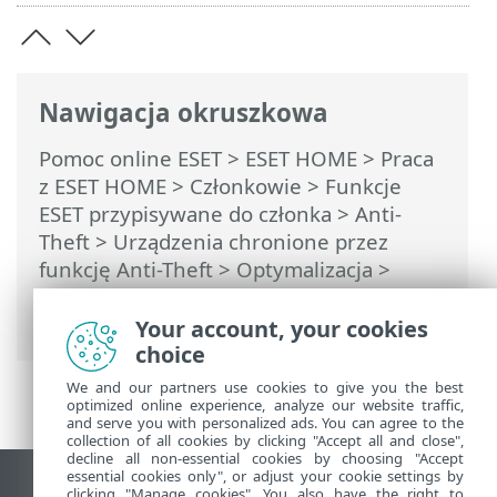
Nawigacja okruszkowa
Pomoc online ESET
>
ESET HOME
>
Praca
z ESET HOME
>
Członkowie
>
Funkcje
ESET przypisywane do członka
>
Anti-
Theft
>
Urządzenia chronione przez
funkcję Anti-Theft
>
Optymalizacja
>
Użytkownicy systemu Android >
Wyłączone usługi lokalizacyjne
Your account, your cookies
choice
We and our partners use cookies to give you the best
optimized online experience, analyze our website traffic,
and serve you with personalized ads. You can agree to the
collection of all cookies by clicking "Accept all and close",
decline all non-essential cookies by choosing "Accept
essential cookies only", or adjust your cookie settings by
Wyświetl witrynę internetową dla
clicking "Manage cookies". You also have the right to