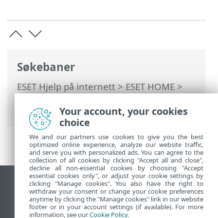
Søkebaner
ESET Hjelp på internett
>
ESET HOME
>
Ofte stilte spørsmål
> Jeg har glemt ESET
Your account, your cookies
HOME passordet mitt
choice
We and our partners use cookies to give you the best
optimized online experience, analyze our website traffic,
and serve you with personalized ads. You can agree to the
collection of all cookies by clicking "Accept all and close",
decline all non-essential cookies by choosing "Accept
essential cookies only", or adjust your cookie settings by
clicking "Manage cookies". You also have the right to
Se fullversjon av siden
withdraw your consent or change your cookie preferences
End of Life
anytime by clicking the "Manage cookies" link in our website
footer or in your account settings (if available). For more
ESET Kunnskapsbase
information, see our
Cookie Policy
.