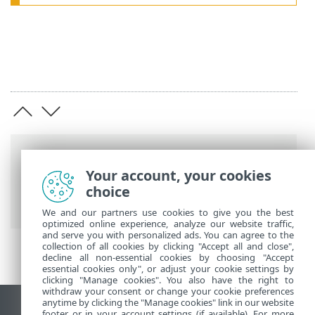
Navigācijas pavediens
Your account, your cookies
ESET tiešsaistes palīdzība
>
ESET HOME
>
choice
ESET HOME ievads
> Sistēmas prasības
We and our partners use cookies to give you the best
optimized online experience, analyze our website traffic,
and serve you with personalized ads. You can agree to the
collection of all cookies by clicking "Accept all and close",
decline all non-essential cookies by choosing "Accept
essential cookies only", or adjust your cookie settings by
clicking "Manage cookies". You also have the right to
withdraw your consent or change your cookie preferences
anytime by clicking the "Manage cookies" link in our website
Skatīt darbvirsmas vietni
footer or in your account settings (if available). For more