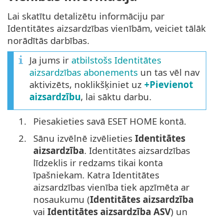
Lai skatītu detalizētu informāciju par
Identitātes aizsardzības vienībām, veiciet tālāk
norādītās darbības.
Ja jums ir
atbilstošs Identitātes
aizsardzības abonements
un tas vēl nav
aktivizēts, noklikšķiniet uz
+Pievienot
aizsardzību
, lai sāktu darbu.
1.
Piesakieties savā ESET HOME kontā.
2.
Sānu izvēlnē izvēlieties
Identitātes
aizsardzība
. Identitātes aizsardzības
līdzeklis ir redzams tikai konta
īpašniekam. Katra Identitātes
aizsardzības vienība tiek apzīmēta ar
nosaukumu (
Identitātes aizsardzība
vai
Identitātes aizsardzība ASV
) un