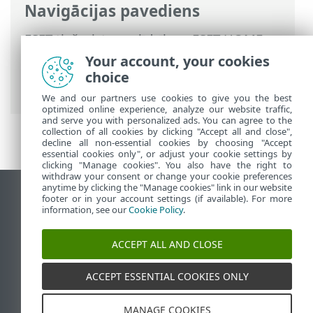
Navigācijas pavediens
ESET tiešsaistes palīdzība
>
ESET HOME
>
ESET HOME izmantošana
>
Dalībnieki
>
Your account, your cookies
Dalībniekam piešķirtie ESET līdzekļi
>
choice
ESET Identitātes aizsardzība
We and our partners use cookies to give you the best
optimized online experience, analyze our website traffic,
and serve you with personalized ads. You can agree to the
collection of all cookies by clicking "Accept all and close",
decline all non-essential cookies by choosing "Accept
essential cookies only", or adjust your cookie settings by
clicking "Manage cookies". You also have the right to
withdraw your consent or change your cookie preferences
anytime by clicking the "Manage cookies" link in our website
Skatīt darbvirsmas vietni
footer or in your account settings (if available). For more
information, see our
Cookie Policy
.
End of Life
ESET zināšanu bāze
ACCEPT ALL AND CLOSE
ESET forums
ESET Status Portal
ACCEPT ESSENTIAL COOKIES ONLY
Reģionālais atbalsts
MANAGE COOKIES