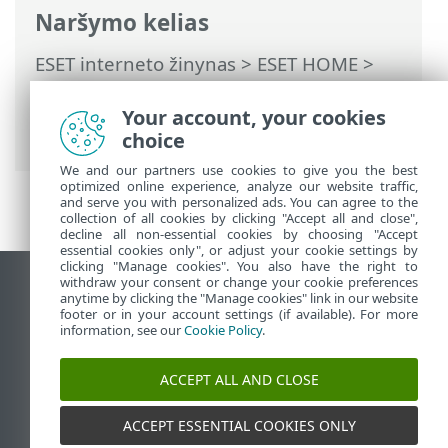
Naršymo kelias
ESET interneto žinynas
>
ESET HOME
>
Darbas su ESET HOME
>
Nariai
>
Nariui
priskirtos ESET funkcijos
> „Password
Your account, your cookies
Manager“
choice
We and our partners use cookies to give you the best
optimized online experience, analyze our website traffic,
and serve you with personalized ads. You can agree to the
collection of all cookies by clicking "Accept all and close",
decline all non-essential cookies by choosing "Accept
essential cookies only", or adjust your cookie settings by
clicking "Manage cookies". You also have the right to
withdraw your consent or change your cookie preferences
Rodyti darbalaukio tinklavietę
anytime by clicking the "Manage cookies" link in our website
footer or in your account settings (if available). For more
End of Life
information, see our
Cookie Policy
.
ESET žinių bazė
ESET forumas
ACCEPT ALL AND CLOSE
ESET Status Portal
Palaikymas regione
ACCEPT ESSENTIAL COOKIES ONLY