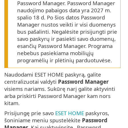
Password Manager. Password Manager
naudojimo pabaigos data yra 2027 m.
spalio 18 d. Po šios datos Password
Manager nustos veikti ir visi duomenys
bus pašalinti. Negalėsite prisijungti prie
savo paskyrų ir pasiekti savo duomenų,
esančių Password Manager. Programa
nebebus pasiekiama mobiliųjų
programėlių ir plėtinių parduotuvėse.
Naudodami ESET HOME paskyrą, galite
centralizuotai valdyti
Password Manager
visiems nariams. Sukūrę narį galite aktyvinti
arba priskirti Password Manager kam nors
kitam.
Prisijungę prie savo
ESET HOME
paskyros,
šoniniame meniu spustelėkite
Password
Manager
. Kai suaktyvinsite „Password