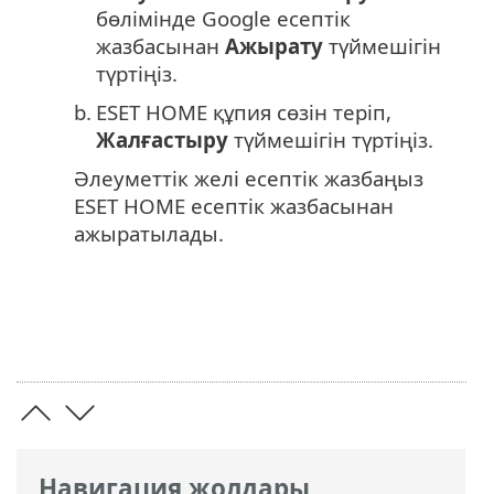
бөлімінде Google есептік
жазбасынан
Ажырату
түймешігін
түртіңіз.
b.
ESET HOME құпия сөзін теріп,
Жалғастыру
түймешігін түртіңіз.
Әлеуметтік желі есептік жазбаңыз
ESET HOME есептік жазбасынан
ажыратылады.
Навигация жолдары