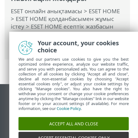
ESET онлайн анықтамасы
>
ESET HOME
>
ESET HOME қолданбасымен жұмыс
істеу
>
ESET HOME есептік жазбасын
басқару
>
ESET HOME есептік
жазбаңызға кіру жолы
> Әлеуметтік
Your account, your cookies
желімен кіру
choice
We and our partners use cookies to give you the best
optimized online experience, analyze our website traffic,
and serve you with personalized ads. You can agree to the
collection of all cookies by clicking "Accept all and close",
decline all non-essential cookies by choosing "Accept
essential cookies only", or adjust your cookie settings by
clicking "Manage cookies". You also have the right to
withdraw your consent or change your cookie preferences
Жұмыс үстеліндегі сайтты қарау
anytime by clicking the "Manage cookies" link in our website
footer or in your account settings (if available). For more
End of Life
information, see our
Cookie Policy
.
ESET білім қоры
ESET форумы
ACCEPT ALL AND CLOSE
ESET Status Portal
Аймақтық қолдау
ACCEPT ESSENTIAL COOKIES ONLY