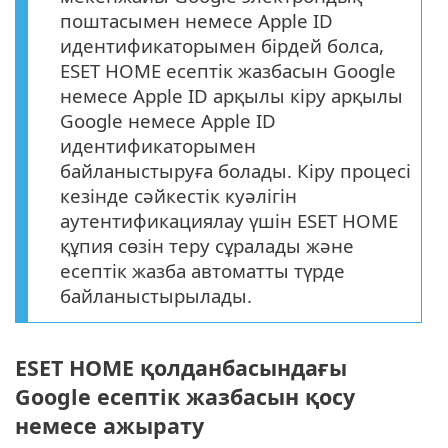
поштасымен немесе Apple ID
идентификаторымен бірдей болса,
ESET HOME есептік жазбасын Google
немесе Apple ID арқылы кіру арқылы
Google немесе Apple ID
идентификаторымен
байланыстыруға болады. Кіру процесі
кезінде сәйкестік куәлігін
аутентификациялау үшін ESET HOME
құпия сөзін теру сұралады және
есептік жазба автоматты түрде
байланыстырылады.
ESET HOME қолданбасындағы
Google есептік жазбасын қосу
немесе ажырату