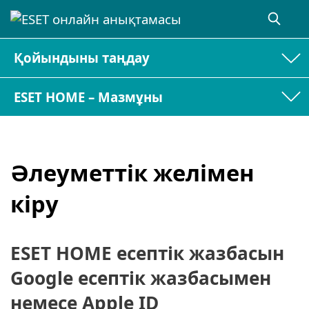
Қойындыны таңдау
ESET HOME – Мазмұны
Әлеуметтік желімен
кіру
ESET HOME есептік жазбасын
Google есептік жазбасымен
немесе Apple ID