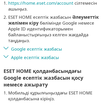
1.
https://home.eset.com/account
сілтемесін
ашыңыз.
2.
ESET HOME есептік жазбасын
Әлеуметтік
желімен кіру
бөлімінде Google немесе
Apple ID идентификаторымен
байланыстырғыңыз келген жағдайда
таңдаңыз.
Google есептік жазбасы
Apple есептік жазбасы
ESET HOME қолданбасындағы
Google есептік жазбасын қосу
немесе ажырату
1.
Мобильді құрылғыңыздағы ESET HOME
қолданбасына кіріңіз.