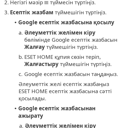
2.
Негізгі мәзір
түймесін түртіңіз.
3.
Есептік жазбам
түймешігін түртіңіз.
Google есептік жазбасына қосылу
•
a.
Әлеуметтік желімен кіру
бөлімінде Google есептік жазбасын
Жалғау
түймешігін түртіңіз.
b.
ESET HOME құпия сөзін теріп,
Жалғастыру
түймешігін түртіңіз.
c.
Google есептік жазбасын таңдаңыз.
Әлеуметтік желі есептік жазбаңыз
ESET HOME есептік жазбасына сәтті
қосылады.
Google есептік жазбасынан
•
ажырату
a.
Әлеуметтік желімен кіру