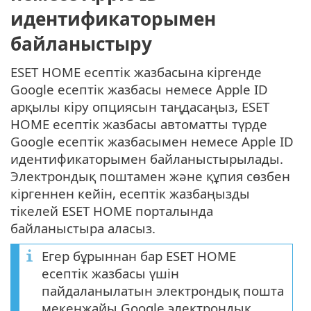
идентификаторымен
байланыстыру
ESET HOME есептік жазбасына кіргенде
Google есептік жазбасы немесе Apple ID
арқылы кіру опциясын таңдасаңыз, ESET
HOME есептік жазбасы автоматты түрде
Google есептік жазбасымен немесе Apple ID
идентификаторымен байланыстырылады.
Электрондық поштамен және құпия сөзбен
кіргеннен кейін, есептік жазбаңызды
тікелей ESET HOME порталында
байланыстыра аласыз.
Егер бұрыннан бар ESET HOME
есептік жазбасы үшін
пайдаланылатын электрондық пошта
мекенжайы Google электрондық