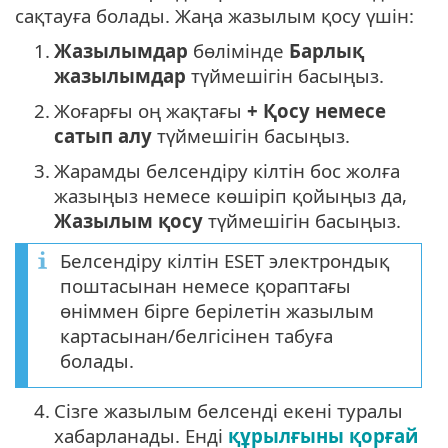
сақтауға болады. Жаңа жазылым қосу үшін:
1.
Жазылымдар
бөлімінде
Барлық
жазылымдар
түймешігін басыңыз.
2.
Жоғарғы оң жақтағы
+ Қосу немесе
сатып алу
түймешігін басыңыз.
3.
Жарамды белсендіру кілтін бос жолға
жазыңыз немесе көшіріп қойыңыз да,
Жазылым қосу
түймешігін басыңыз.
Белсендіру кілтін ESET электрондық
поштасынан немесе қораптағы
өніммен бірге берілетін жазылым
картасынан/белгісінен табуға
болады.
4.
Сізге жазылым белсенді екені туралы
хабарланады. Енді
құрылғыны қорғай