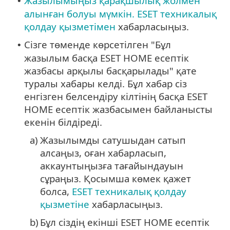
Жазылымыңыз қарақшылық жолмен
•
алынған болуы мүмкін.
ESET техникалық
қолдау қызметімен
хабарласыңыз.
Сізге төменде көрсетілген "Бұл
•
жазылым басқа ESET HOME есептік
жазбасы арқылы басқарылады" қате
туралы хабары келді. Бұл хабар сіз
енгізген белсендіру кілтінің басқа ESET
HOME есептік жазбасымен байланысты
екенін білдіреді.
a)
Жазылымды сатушыдан сатып
алсаңыз, оған хабарласып,
аккаунтыңызға тағайындауын
сұраңыз. Қосымша көмек қажет
болса,
ESET техникалық қолдау
қызметіне
хабарласыңыз.
b)
Бұл сіздің екінші ESET HOME есептік