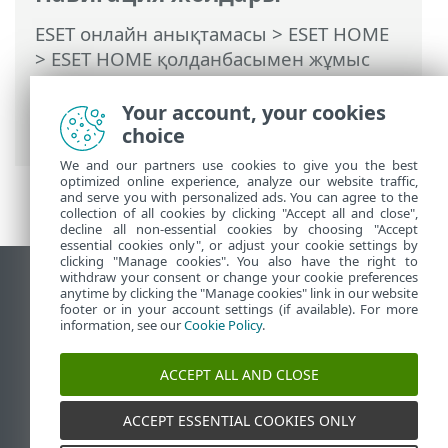
ESET онлайн анықтамасы
>
ESET HOME
>
ESET HOME қолданбасымен жұмыс
істеу
>
Жазылымдар және
жазылымдарды басқару
> Жазылым
Your account, your cookies
қосу
choice
We and our partners use cookies to give you the best
optimized online experience, analyze our website traffic,
and serve you with personalized ads. You can agree to the
collection of all cookies by clicking "Accept all and close",
decline all non-essential cookies by choosing "Accept
essential cookies only", or adjust your cookie settings by
clicking "Manage cookies". You also have the right to
withdraw your consent or change your cookie preferences
Жұмыс үстеліндегі сайтты қарау
anytime by clicking the "Manage cookies" link in our website
footer or in your account settings (if available). For more
End of Life
information, see our
Cookie Policy
.
ESET білім қоры
ESET форумы
ACCEPT ALL AND CLOSE
ESET Status Portal
Аймақтық қолдау
ACCEPT ESSENTIAL COOKIES ONLY