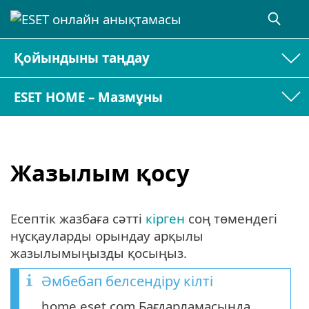
Қойындыны таңдау
ESET HOME – Мазмұны
Жазылым қосу
Есептік жазбаға сәтті
кірген
соң төмендегі
нұсқауларды орындау арқылы
жазылымыңызды қосыңыз.
Әмбебап белсендіру кілті
home.eset.com Бағдарламасында