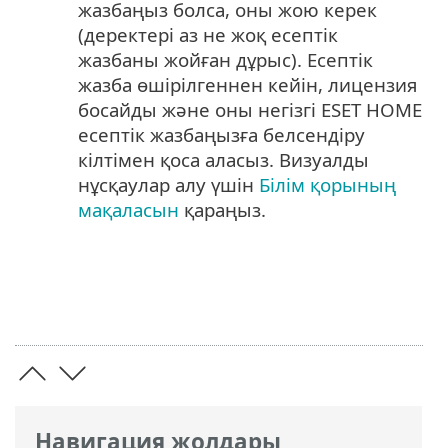
жазбаңыз болса, оны жою керек
(деректері аз не жоқ есептік
жазбаны жойған дұрыс). Есептік
жазба өшірілгеннен кейін, лицензия
босайды және оны негізгі ESET HOME
есептік жазбаңызға белсендіру
кілтімен қоса аласыз. Визуалды
нұсқаулар алу үшін
Білім қорының
мақаласын
қараңыз.
Навигация жолдары