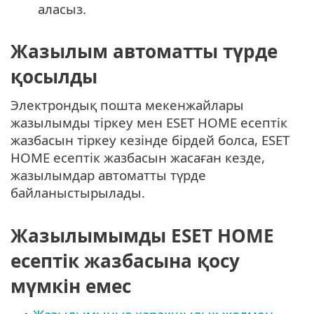
аласыз.
Жазылым автоматты түрде
қосылды
Электрондық пошта мекенжайлары
жазылымды тіркеу мен ESET HOME есептік
жазбасын тіркеу кезінде бірдей болса, ESET
HOME есептік жазбасын жасаған кезде,
жазылымдар автоматты түрде
байланыстырылады.
Жазылымымды ESET HOME
есептік жазбасына қосу
мүмкін емес