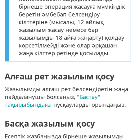
бірнеше операция жасауға мүмкіндік
беретін әмбебап белсендіру
кілттеріне (мысалы, 12 айлық
жазылым жасау немесе бар
жазылымды 18 айға жаңарту) қолдау
көрсетілмейді және олар әрқашан
жаңа кілттер ретінде қосылады.
Алғаш рет жазылым қосу
Жазылымды алғаш рет белсендіретін жаңа
пайдаланушы болсаңыз,
"Бастау"
тақырыбындағы
нұсқауларды орындаңыз.
Басқа жазылым қосу
Есептік жазбаңызда бірнеше жазылымды