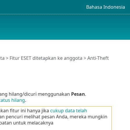
Bahasa Indonesia
ta
>
Fitur ESET ditetapkan ke anggota
>
Anti-Theft
ang hilang/dicuri menggunakan
Pesan
.
tatus hilang
.
an fitur ini hanya jika
cukup data telah
ia dan pencuri melihat pesan Anda, mereka mungkin
patan untuk melacaknya