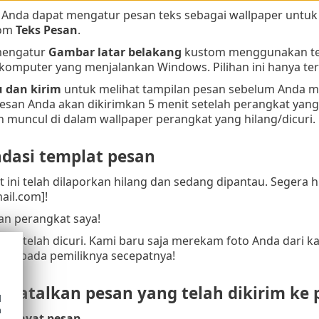
, Anda dapat mengatur pesan teks sebagai wallpaper untu
lom
Teks Pesan
.
mengatur
Gambar latar belakang
kustom menggunakan tek
komputer yang menjalankan Windows. Pilihan ini hanya te
u dan kirim
untuk melihat tampilan pesan sebelum Anda m
pesan Anda akan dikirimkan 5 menit setelah perangkat yang
 muncul di dalam wallpaper perangkat yang hilang/dicuri.
asi templat pesan
 ini telah dilaporkan hilang dan sedang dipantau. Segera h
ail.com]!
an perangkat saya!
 ini telah dicuri. Kami baru saja merekam foto Anda dari k
t kepada pemiliknya secepatnya!
batalkan pesan yang telah dikirim ke 
d
h
Riwayat pesan
.