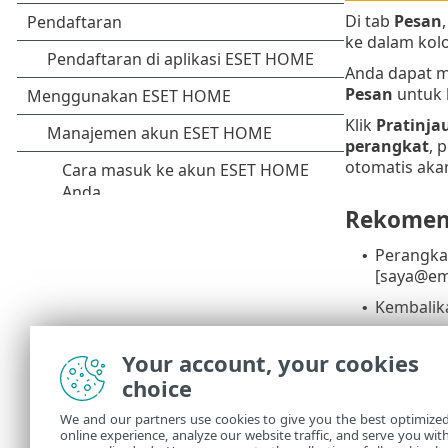
Di tab
Pesan
ke dalam ko
Anda dapat 
Pesan
untuk 
Klik
Pratinja
perangkat
, 
otomatis akan
Rekomend
Perangkat
•
[saya@em
Kembalik
•
Perangkat
•
Your account, your cookies
perangka
choice
Cara mem
We and our partners use cookies to give you the best optimize
online experience, analyze our website traffic, and serve you wit
1.
Klik tab