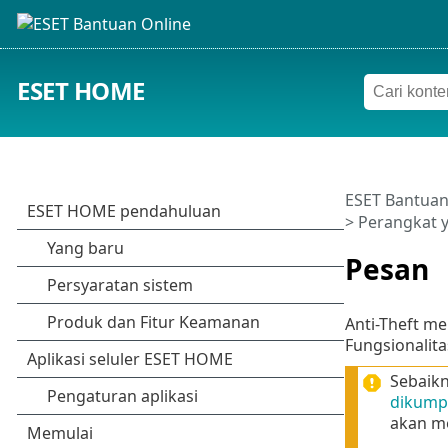
ESET HOME
ESET Bantuan
>
Perangkat y
Pesan
Anti-Theft m
Fungsionalit
Sebaikn
dikump
akan m