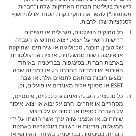
לישויות בשליטת חברות האחזקות שלה ("חברות
מסונפות") להפר את חוקי בקרת הסחר או להיחשף
לסנקציות שלו, לרבות:
כל החוקים השולטים, מגבילים או משיתים
דרישות רישוי על ייצוא, ייצוא מחדש או העברה
של טובין, תוכנה, טכנולוגיה או שירותים, שחיקקה
או אימצה רשות ממשלתית, ארצית או רגולטורית
בארצות הברית, בסינגפור, בבריטניה, באיחוד
האירופי או במדינה החברה בו, או במדינה שבה
יבוצעו חובות בהתאם לתנאים אלה, או שבה
ESET או מסונף אליה מאוגדים או פועלים, וכן
כל סנקציה, הגבלה ואמברגו כלכליים, פיננסיים,
מסחריים או אחרים, חרם על יבוא או יצוא, איסור
על העברת כספים או נכסים או על ביצוע
שירותים, או אמצעי שווה ערך אשר הושתו על-ידי
ממשלות, מדינות או רשויות רגולטוריות בארצות
הברית, בסינגפור, בבריטניה, באיחוד האירופי או