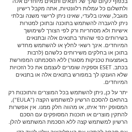
בכפוף לקיום שלך של תנאים ותנאים מיוחדים אלה
ולתשלום כל עמלות רלוונטיות, אתה מקבל רישיון
מוגבל, שאינו בלעדי, שאינו ניתן לרישוי משנה ובלתי
ניתן להעברה להשתמש בתוכנה ובתוכן למטרות
אישיות ולא מסחריות ורק לפי הצורך לשימושך
בשירותים כפי שהותר בתנאים אלה ובתנאים
המיוחדים. אינך רשאי לחלץ או להשתמש מחדש
בתוכן או בחלקים משירותים כלשהם (לרבות
באמצעות טכניקות מסגור) ללא הסכמתנו המפורשת
בכתב. ESET וספקיה שומרים לעצמם את כל הזכויות
שלא הוענקו לך במפורש בתנאים אלה או בתנאים
המיוחדים.
יתר על כן, ניתן להשתמש בכל המוצרים והתוכנות רק
בהתאם להסכם הרשיון למשתמש הקצה ("EULA"),
המסופק יחד איתו, או מהווה חלק ממנו. אין אפשרות
להתקין מוצרים או תוכנות המסופקים עם הסכם
הרשיון למשתמש קצה ללא הסכמת המשתמש להלן.
אם תבחר להתקין את האפליקציה שלנו לנייד כדי