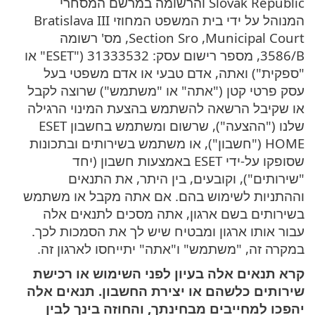
Slovak Republic והרשומה במרשם המסחרי
המנוהל על ידי בית המשפט המחוזי Bratislava III
Municipal Court‏, Section Sro‏, מס' רשומה
‎3586/B, מספר רישום עסק: 31333532 ("ESET" או
"ספקית") ואתה, אדם טבעי או אדם משפטי בעל
עסק פרטי קטן ("אתה" או "משתמש") שרוצה לקבל
או שקיבל הרשאה להשתמש בהצעת המינוי הרגילה
שלנו ("ההצעה"), שרשום ומשתמש בחשבון ESET
HOME ("חשבון"), או משתמש בשירותים ובתכונות
שסופקו על-ידי ESET באמצעות חשבון (יחד
"שירותים"), וקובעים, בין היתר, את התנאים
וההתניות לשימוש בהם. אם אתה מקבל או משתמש
בשירותים בשם ארגון, אתה מסכים לתנאים אלה
עבור אותו ארגון ומבטיח שיש לך את הסמכות לכך.
במקרה זה, "משתמש" ו"אתה" יתייחסו לארגון זה.
קרא תנאים אלה בעיון לפני השימוש או רכישת
שירותים כלשהם או יצירת החשבון. תנאים אלה
יהפכו למחייבים מבחינתך, והחוזה בינך לבין