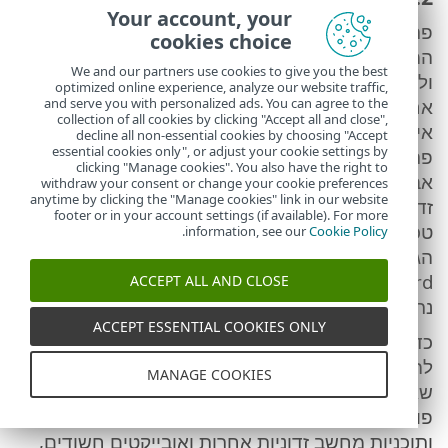
Your account, your
פתרונות אבטחת לנקודות קצה עוזרים להגן על
cookies choice
המכשירים שלך מפני איומים מקוונים ולא מקוונים
We and our partners use cookies to give you the best
ולחסום התפשטות של תוכנות זדוניות למשתמשים
optimized online experience, analyze our website traffic,
and serve you with personalized ads. You can agree to the
אחרים. יתר על כן, היא עוזרת למנוע, לזהות ולפתור
collection of all cookies by clicking "Accept all and close",
אירועי אבטחה שעלולים להתרחש במכשיר שלך.
decline all non-essential cookies by choosing "Accept
essential cookies only", or adjust your cookie settings by
פתרונות אבטחת לנקודות קצה כוללים תכונות
clicking "Manage cookies". You also have the right to
אבטחה בנוסף לאנטי-וירוס רגיל ומניעת תוכנות
withdraw your consent or change your cookie preferences
anytime by clicking the "Manage cookies" link in our website
זדוניות, כולל התכונה שלנו להגנה מפני נוזקות כופר,
footer or in your account settings (if available). For more
טכנולוגיית איתור איומים של Intel,‏ SysInspector,
.
information, see our
Cookie Policy
הגנה מפני מתקפת Brute Force, חומת אש ו-ESET
LiveGuard. ייתכן שהיא תהיה זמינה עבורך רק אם
ACCEPT ALL AND CLOSE
נרשמת להצעה שלנו כחלק מהרמה.
ACCEPT ESSENTIAL COOKIES ONLY
כדי להשתמש בפתרונות אבטחת לנקודות קצה, עליך
להתקין את המוצרים הרלוונטיים במכשירים
MANAGE COOKIES
שאמורים ליהנות מהשירות. המוצרים מכילים
פונקציות שאוספות דוגמאות של וירוסי מחשב
ותוכניות מחשב זדוניות אחרות ואובייקטים חשודים,