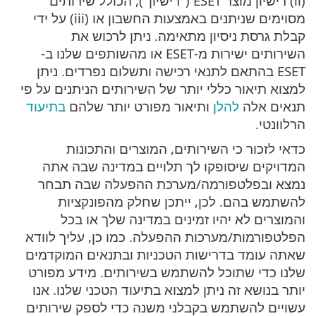
(ii) רישיון מוצר ESET ("רישיון"), הכולל שירותים
מסוימים שניתנים באמצעות החשבון או (iii) על ידי
קבלת גרסת ניסיון מתאימה. ניתן לרכוש את
השירותים ישירות מ-ESET או מהשותפים שלנו ב-
ESET בהתאם לתנאי רכישה ותשלום נפרדים. ניתן
למצוא תיאור כללי יותר של השירותים הניתנים על פי
תנאים אלה
להלן
ותיאור מפורט יותר שלהם
בתיעוד
הרלוונטי.
כדאי לזכור כי השירותים, המוצרים והתכונות
המדויקים שיסופקו לך תלויים במדינה שבה אתה
נמצא ובפלטפורמה/מערכת ההפעלה שבה תבחר
להשתמש בהם. לכן, ייתכן שחלק מהפונקציות
והמוצרים לא יהיו זמינים במדינה שלך או בכל
הפלטפורמות/מערכות ההפעלה. כמו כן, עליך לוודא
שאתה עומד בדרישות הטכניות ובתנאים המוקדמים
שלנו כדי שתוכל להשתמש בשירותים. מידע מפורט
יותר בנושא זה ניתן למצוא בתיעוד הטכני שלנו. אנו
עשויים להשתמש בקבלני משנה כדי לספק שירותים