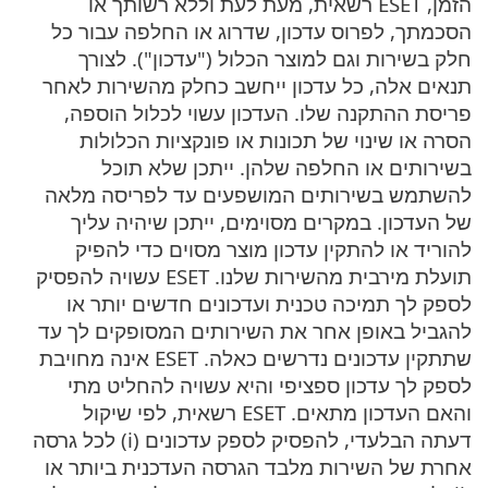
הזמן, ESET רשאית, מעת לעת וללא רשותך או
הסכמתך, לפרוס עדכון, שדרוג או החלפה עבור כל
חלק בשירות וגם למוצר הכלול ("עדכון"). לצורך
תנאים אלה, כל עדכון ייחשב כחלק מהשירות לאחר
פריסת ההתקנה שלו. העדכון עשוי לכלול הוספה,
הסרה או שינוי של תכונות או פונקציות הכלולות
בשירותים או החלפה שלהן. ייתכן שלא תוכל
להשתמש בשירותים המושפעים עד לפריסה מלאה
של העדכון. במקרים מסוימים, ייתכן שיהיה עליך
להוריד או להתקין עדכון מוצר מסוים כדי להפיק
תועלת מירבית מהשירות שלנו. ESET עשויה להפסיק
לספק לך תמיכה טכנית ועדכונים חדשים יותר או
להגביל באופן אחר את השירותים המסופקים לך עד
שתתקין עדכונים נדרשים כאלה. ESET אינה מחויבת
לספק לך עדכון ספציפי והיא עשויה להחליט מתי
והאם העדכון מתאים. ESET רשאית, לפי שיקול
דעתה הבלעדי, להפסיק לספק עדכונים (i) לכל גרסה
אחרת של השירות מלבד הגרסה העדכנית ביותר או