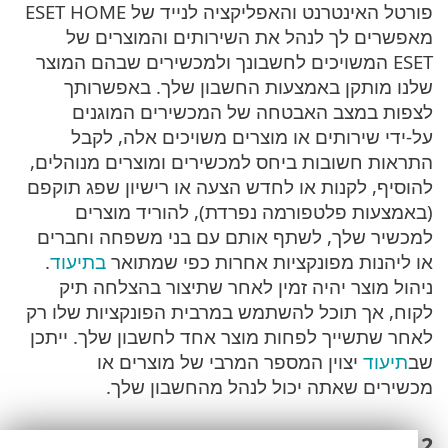
פורטל האינטרנט והאפליקציה לנייד של ESET HOME
מאפשרים לך לנהל את השירותים והמוצרים של
ESET המשויכים לחשבונך ולמכשירים שבהם המוצר
שלנו מותקן באמצעות החשבון שלך. באפשרותך
לצפות במצב האבטחה של המכשירים המוגנים
על-ידי שירותים או מוצרים משויכים אלה, לקבל
התראות חשובות ביחס למכשירים ומוצרים מנוהלים,
להוסיף, לקנות או לחדש הצעה או רישיון שפג תוקפם
(באמצעות פלטפורמה נפרדת), להוריד מוצרים
למכשיר שלך, לשתף אותם עם בני משפחה וחברים
או ליהנות מפונקציות אחרות כפי שמתואר
בתיעוד
.
ניהול מוצר יהיה זמין לאחר שתיצור בהצלחה תיק
לקוח, אך תוכל להשתמש במרבית הפונקציות שלו רק
לאחר שתשייך לפחות מוצר אחד לחשבון שלך. ייתכן
שב
תיעוד
יצוין המספר המרבי של מוצרים או
מכשירים שאתה יכול לנהל מהחשבון שלך.
2. פתרונות אבטחת לנקודות קצה