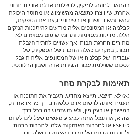
בהתאם לחוזה, לנזיקין, לרשלנות או לתיאוריית חבות
אחרת, שייווצרו כתוצאה מהשימוש או מחוסר היכולת
להשתמש בחשבון או בשירותים, גם אם הספקית,
קבלניה או המסונפים אליה מודעים להיתכנות הנזקים
הללו. מדינות מסוימות ותחומי שיפוט מסוימים לא
מתירים החרגת חבות, אך עשויים להתיר הגבלת
חבות, במקרים כאלה החבות של הספקית, של
עובדיה, של קבלניה או של המסונפים אליה תוגבל
לסכום ששילמת עבור השירות או החשבון הרלוונטי.
תאימות לבקרת סחר
(א) לא תייצא, תייצא מחדש, תעביר את התוכנה או
תעמיד אותה לרשום אדם כלשהו בדרך כזו או אחרת,
במישרין או בעקיפין, ולא תשתמש בה בכל דרך
שהיא, או תנצל אותה לביצוע מעשים שעלולים לגרום
ל-ESET או לחברות האחזקות שלה, לחברות הבנות
ולחברות הבנות של חברות האחזקות שלה, וכן