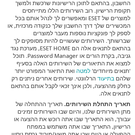
החשבון, בהתאם לתוכן הרישיונות שרכשת ולמשך
תקופת הרישיון. רוב השירותים הללו מתייחסים
למוצרים של ESET ומאפשרים לך לנהל אותם בכל
המכשירים שלך דרך החשבון שלך כנקודה מרכזית, או
לספק לך פונקציות נוספות מעבר למוצרים
שברשותך. השירותים שעשויים להיות מסופקים לך
בהתאם לתנאים אלה הם ESET HOME, מערכת נגד
גניבה, בקרת הורים או Password Manager. תוכל
למצוא את התיאורים של השירותים האלה בסעיף
'תנאים מיוחדים'
למטה
ואת התיאור המפורט יותר
שלהם
בתיעוד
הרלוונטי. שירותים אחרים ניתנים רק
כחלק מההצעה, ולכן אינך זכאי לקבל אותם בהתאם
לתנאים אלה.
תאריך התחלת השירותים.
תאריך ההתחלה של
מתן השירותים שלנו, והיום שבו השירותים זמינים
עבורך, הוא התאריך שבו אתה רוכש את ההצעה או
הרישיון, התאריך שבו אתה משתמש במפתח
ההפעלה או היום שבו אתה משיג/מוריד גרסת ניסיון