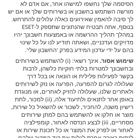
הסיסמה שלך נחשפו למישהו אחר, אם אדם לא
מורשה השתמש בחשבון או בשירותים שלך או אם יש
לך סיבה להאמין שאירועים כאלה עלולים להתרחש.
בנוסף, אתה תבטיח שהנתונים שתספק ל-ESET
במהלך תהליך ההרשמה או באמצעות חשבונך יהיו
מדויקים ועדכניים, ושאתה תודיע לנו על כל שינוי
בהם על ידי עדכון המידע בפרק 'החשבון שלי'.
שימוש אסור.
אינך רשאי: (i) להשתמש בשירותים
ובחשבונך למטרות בלתי חוקיות כלשהן, לרבות
בקשר לפעילות פלילית או הונאה או בכל דרך
שעלולה לגרום להפרעה, הפרעה או נזק לשירותים
ולאתרים שלנו, שעלולה להזיק לאחרים, או מנוגדת
באופן אחר לתנאים ולתיעוד אלה, (ii) למכור, לתת
רישיון משנה, להחכיר, לשכור או להשאיל כל שירות,
מוצר או חלקו או להשתמש בהם למתן שירותים
מסחריים, iii) לבצע הנדסה לאחור, קומפילציה
לאחור או לפרק את המוצר או כל תכונת שירות או
לנסות בצורה אחרת לגלות את קוד המקור שלהם,