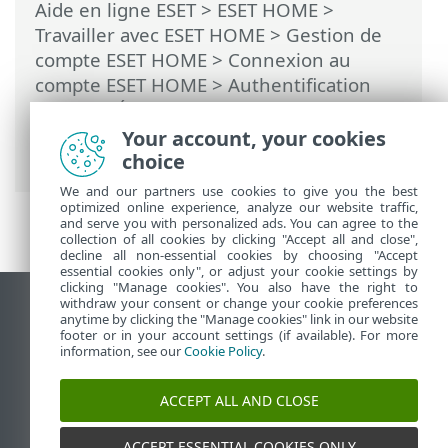
Aide en ligne ESET
>
ESET HOME
>
Travailler avec ESET HOME
>
Gestion de
compte ESET HOME
>
Connexion au
compte ESET HOME
>
Authentification
sociale
> Échec de Authentification
sociale : l'adresse courriel est déjà
Your account, your cookies
utilisée
choice
We and our partners use cookies to give you the best
optimized online experience, analyze our website traffic,
and serve you with personalized ads. You can agree to the
collection of all cookies by clicking "Accept all and close",
decline all non-essential cookies by choosing "Accept
essential cookies only", or adjust your cookie settings by
clicking "Manage cookies". You also have the right to
withdraw your consent or change your cookie preferences
Afficher le site des postes de travail
anytime by clicking the "Manage cookies" link in our website
footer or in your account settings (if available). For more
End of Life
information, see our
Cookie Policy
.
Base de connaissances ESET
Forum ESET
ACCEPT ALL AND CLOSE
ESET Status Portal
Support régional
ACCEPT ESSENTIAL COOKIES ONLY