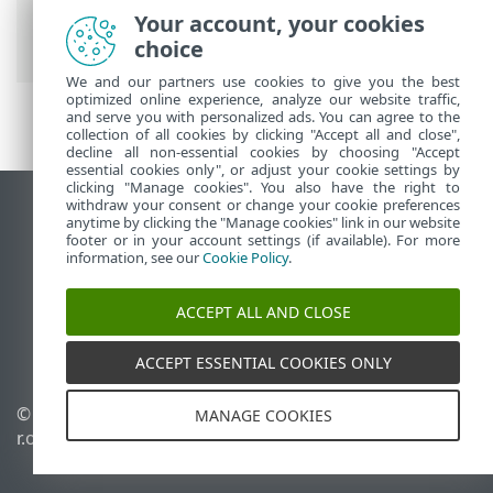
membre
>
ESET Protection de l'identité
>
Your account, your cookies
Alertes
choice
We and our partners use cookies to give you the best
optimized online experience, analyze our website traffic,
and serve you with personalized ads. You can agree to the
collection of all cookies by clicking "Accept all and close",
decline all non-essential cookies by choosing "Accept
essential cookies only", or adjust your cookie settings by
clicking "Manage cookies". You also have the right to
withdraw your consent or change your cookie preferences
Afficher le site des postes de travail
anytime by clicking the "Manage cookies" link in our website
footer or in your account settings (if available). For more
End of Life
information, see our
Cookie Policy
.
Base de connaissances ESET
Forum ESET
ACCEPT ALL AND CLOSE
ESET Status Portal
Support régional
ACCEPT ESSENTIAL COOKIES ONLY
© 1992 - 2026 ESET, spol. s
Gérer les cookies
MANAGE COOKIES
r.o. - Tous droits réservés.
Politique relative aux
cookies